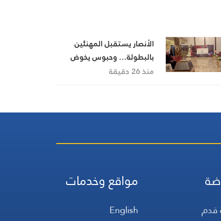
الأنصار يستقبل المهنئين
بالبطولة… وحبوس يخوض
تجربة جديدة مع جويا
منذ 26 دقيقة
ضة
مواقع وخدمات
 قدم
English