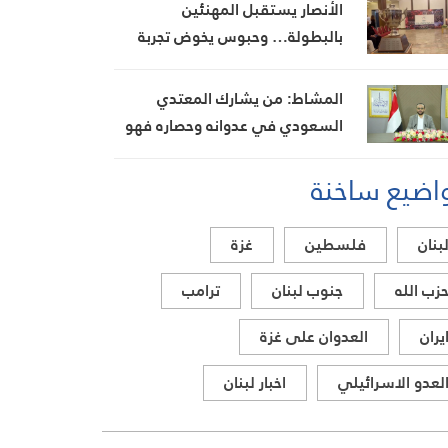
الأنصار يستقبل المهنئين
بالبطولة… وحبوس يخوض تجربة
جديدة مع جويا
المشاط: من يشارك المعتدي
السعودي في عدوانه وحصاره فهو
معتدٍ
اضيع ساخنة
بنان
فلسطين
غزة
زب الله
جنوب لبنان
ترامب
يران
العدوان على غزة
لعدو الاسرائيلي
اخبار لبنان