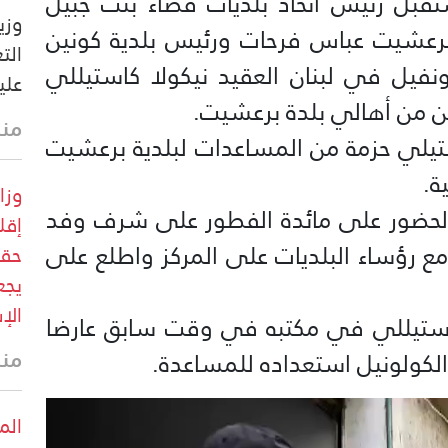
ستقبل رئيس اتحاد بلديات قضاء بنت جبيل
وزي
برعشيت عباس فرحات ورئيس بلدية كونين
الت
يونفيل في لبنان العقيد نيكولا كاستيللي
علي
حين من أهالي بلدة برعشيت.
منذ 33 
تيلي حزمة من المساعدات لبلدية برعشيت
ة.
وزا
لحضور على مائدة الفطور على شرف وفد
إقل
 مع رؤساء البلديات على المركز واطلع على
حقو
يجع
الإ
 كاستيللي في مكتبه في وقت سابق عارضا
منذ
 الكولونيل استعداده للمساعدة.
الم