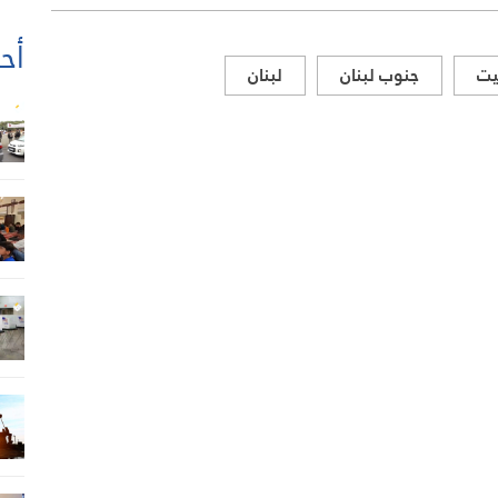
أحد
يت
جنوب لبنان
لبنان