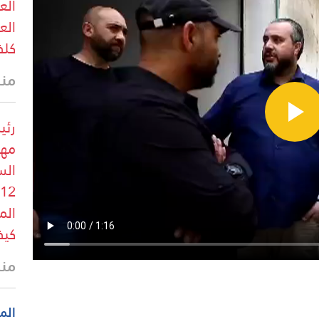
الع
الع
كلف
منذ
رئي
مهد
الس
الم
كيف
منذ
الم