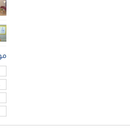
مو
ل
ح
ا
ا