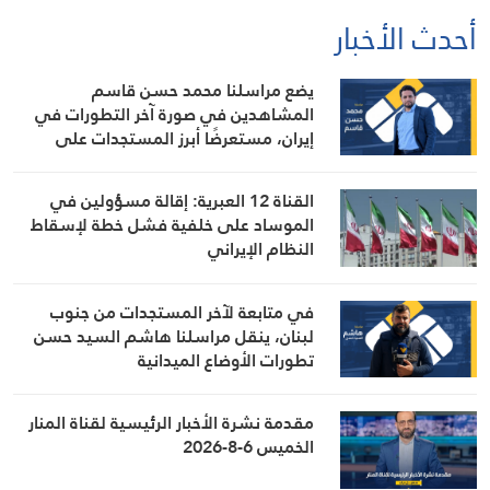
أحدث الأخبار
يضع مراسلنا محمد حسن قاسم
المشاهدين في صورة آخر التطورات في
إيران، مستعرضًا أبرز المستجدات على
الساحتين السياسية والميدانية، إلى جانب
المواقف الرسمية وأبرز التطورات ذات
القناة 12 العبرية: إقالة مسؤولين في
الصلة بالشأنين الداخلي والإقليمي
الموساد على خلفية فشل خطة لإسقاط
النظام الإيراني
في متابعة لآخر المستجدات من جنوب
لبنان، ينقل مراسلنا هاشم السيد حسن
تطورات الأوضاع الميدانية
مقدمة نشرة الأخبار الرئيسية لقناة المنار
الخميس 6-8-2026