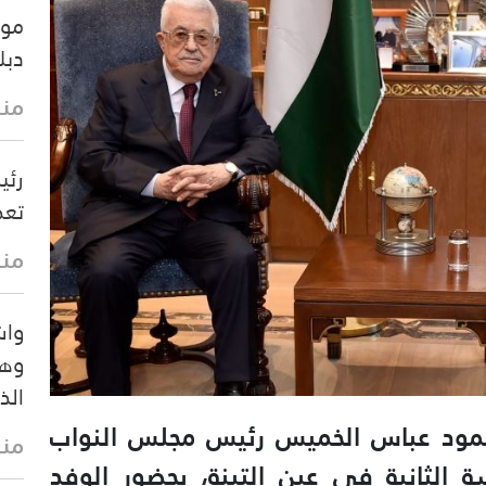
موس
دبل
منذ 40 
رئي
تعط
منذ
واش
وهي
الذ
حمود عباس الخميس رئيس مجلس النواب
منذ
ة الثانية في عين التينة، بحضور الوفد