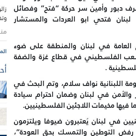
ف دبور وأمين سر حركة “فتح” وفصائل
زال
لبنان فتحي ابو العردات والمستشار
وتف
منذ
ع العامة في لبنان والمنطقة على ضوء
الم
لشعب الفلسطيني في قطاع غزة والضفة
فلسطينية .
أحد
ومة اللبنانية نواف سلام، وتم البحث في
ر والأمن في لبنان وضمان احترام سيادة
بما فيها مخيمات اللاجئين الفلسطينيين.
ن في لبنان يُعتبرون ضيوفا ويلتزمون
كيد رفض التوطين والتمسك بحق العودة”،