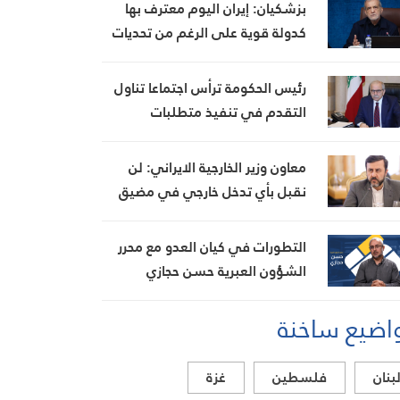
ويتلف 16 خيمة مزروعة بالماريجوانا
بزشكيان: إيران اليوم معترف بها
كدولة قوية على الرغم من تحديات
العامين الماضيين
رئيس الحكومة ترأس اجتماعا تناول
التقدم في تنفيذ متطلبات
مجموعة العمل المالي FATF للخروج
من القائمة الرمادية
معاون وزير الخارجية الايراني: لن
نقبل بأي تدخل خارجي في مضيق
هرمز تحت أي ظرف
التطورات في كيان العدو مع محرر
الشؤون العبرية حسن حجازي
اضيع ساخنة
بنان
فلسطين
غزة