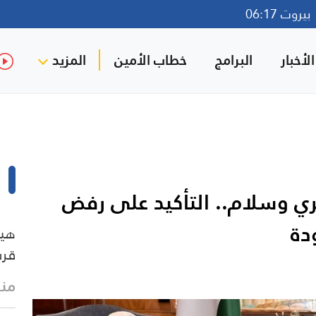
روت 06:17
لأخبار
البرامج
خطاب الأمين
المزيد
ري وسلام.. التأكيد على رفض
دة
هيئ
قرب
منذ 11 