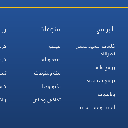
البرامج
منوعات
ريا
كلمات السيد حسن
فيديو
كرة
نصرالله
صحة وبئية
كرة
برامج عامة
بيئة ومنوعات
تن
برامج سياسية
تكنولوجيا
كأس
وثائقيات
ثقافي وديني
ريا
أفلام ومسلسلات