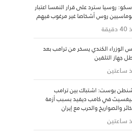
كو: روسيا سترد على قرار النمسا اعتبار
وماسيين روس أشخاصا غير مرغوب فيهم
دقيقة
س الوزراء الكندي يسخر من ترامب بعد
ل جهاز التلقين
 ساعتين
نطن بوست: اشتباك بين ترامب
غسيث في كامب ديفيد بسبب أزمة
خائر والصواريخ والحرب مع إيران
 ساعتين