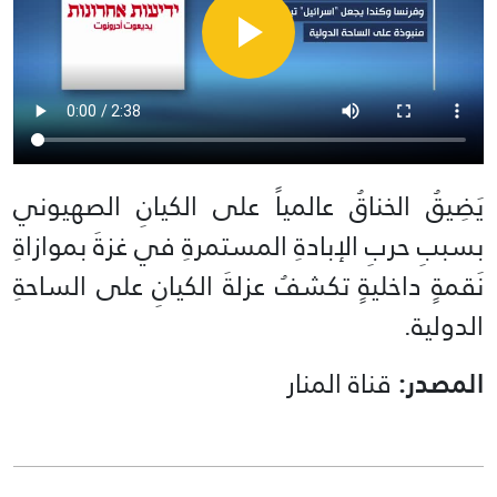
يَضِيقُ الخناقُ عالمياً على الكيانِ الصهيوني
بسببِ حربِ الإبادةِ المستمرةِ في غزةَ بموازاةِ
نَقمةٍ داخليةٍ تكشفُ عزلةَ الكيانِ على الساحةِ
الدولية.
المصدر:
قناة المنار