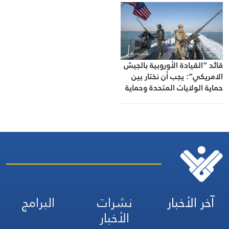
قائد “القيادة الأوروبية بالجيش
الامريكي”: يجب أن نختار بين
حماية الولايات المتحدة وحماية
“إسرائيل”
آخر الأخبار
نشرات
البرامج
الأخبار