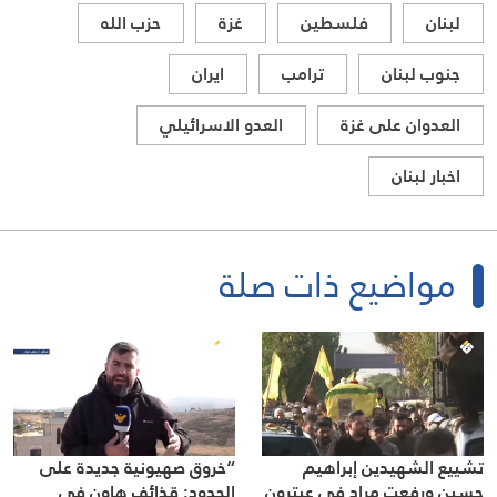
لبنان
فلسطين
غزة
حزب الله
جنوب لبنان
ترامب
ايران
العدوان على غزة
العدو الاسرائيلي
اخبار لبنان
مواضيع ذات صلة
تشييع الشهيدين إبراهيم
“خروق صهيونية جديدة على
حسين ورفعت مراد في عيترون
الحدود: قذائف هاون في