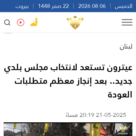
الخميس
06 08 2026
22 صفر 1448
بيروت
05:40
Ar
En
Fr
Es
لبنان
عيترون تستعد لانتخاب مجلس بلدي
جديد.. بعد إنجاز معظم متطلبات
العودة
21-05-2025 20:19 مساءً