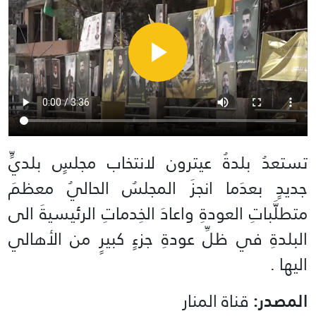
تستعدُ بلدةُ عيترون لانتخاب مجلسٍ بلديٍّ
جديدٍ بعدَما انجزَ المجلسُ الحاليُ معظمَ
متطلَّباتِ العودةِ واعادَ الخِدماتِ الرئيسيةَ الى
البلدةِ في ظلِّ عودةِ جزءٍ كبيرٍ من الأهالي
اليها .
المصدر:
قناة المنار