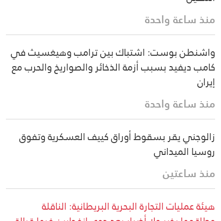
منذ ساعة واحدة
واشنطن بوست: اشتباك بين ترامب وهيغسيث في
كامب ديفيد بسبب أزمة الذخائر والصواريخ والحرب مع
إيران
منذ ساعة واحدة
زالوجني يقر بسقوط أوراق كييف العسكرية وتفوق
روسيا الميداني
منذ ساعتين
هيئة عمليات التجارة البحرية البريطانية: الناقلة
وطاقمها بخير ولا أضرار بعد دوي انفجارين فيها قبالة