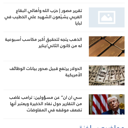
تقرير مصور | حزب الله وأهالي البقاع
الغربي يشيّعون الشهيد علي الخطيب في
لبايا
الذهب يتجه لتحقيق أكبر مكاسب أسبوعية
له من كانون الثاني/يناير
الدولار يرتفع قبيل صدور بيانات الوظائف
الأمريكية
سي ان ان” عن مسؤولين: ترامب غاضب
من التقارير حول نفاد الذخيرة ويعتبر أنها
تضعف موقفه في المفاوضات
مواضيع ساخنة