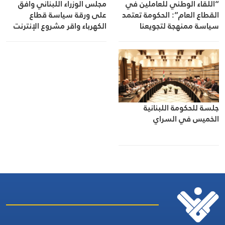
“اللقاء الوطني للعاملين في
مجلس الوزراء اللبناني وافق
القطاع العام”: الحكومة تعتمد
على ورقة سياسة قطاع
سياسة ممنهجة لتجويعنا
الكهرباء واقر مشروع الإنترنت
وتوسعة مرفأ بيروت وعين
مديراً عاماً للمؤسسة العامة
للأسواق الاستهلاكية
جلسة للحكومة اللبنانية
الخميس في السراي