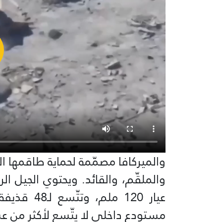
والميركافا مصمّمة لحماية طاقمها ال
والملقّم، والقائد. ويحتوي الجيل ا
عيار 120 م
مستودع داخلي لا يتّسع لأكثر من ع