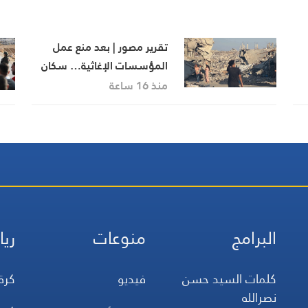
تقرير مصور | بعد منع عمل
المؤسسات الإغاثية… سكان
المناطق البرتقالية يواجهون
منذ 16 ساعة
مصيرهم وحدهم
البرامج
منوعات
ريا
كلمات السيد حسن
فيديو
كرة
نصرالله