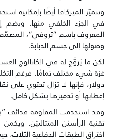
وتتميّز الميركافا أيضًا بإمكانية است
المعروف باسم “تروفي”، المصمّم 
وصولها إلى جسم الدبابة.
لكن ما يُروَّج له في الكاتالوج ا
دولار، فإنها لا تزال تحتوي على 
إعطابها أو تدميرها بشكل كامل.
تقنية الرأسيْن المتتالييْن. ويك
اختراق الطبقات الدفاعية الثلاث، ح