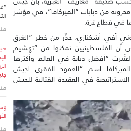
بحسب صحيفة “معاريف” العبرية، بأن جيش
“فو
خزونه من دبابات “الميركافا”، في مؤشر
الت
ا في قطاع غزة.
منذ 19 
ي آفي أشكنازي، حذّر من خطر “الغرق
لى أن الفلسطينيين تمكنوا من “تهشيم
هيئ
اعتُبرت “أفضل دبابة في العالم وأكثرها
الميركافا اسم “العمود الفقري لجيش
جني
الاستراتيجية في العقيدة القتالية للجيش
منذ
وسا
الأ
منذ