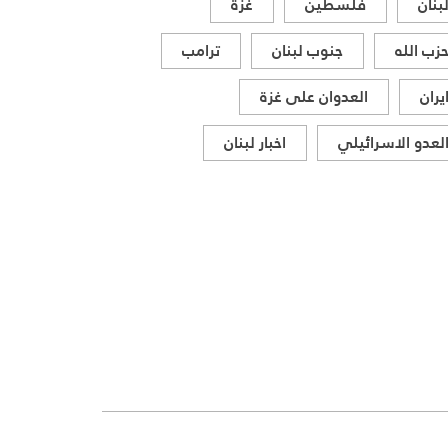
بنان
فلسطين
غزة
زب الله
جنوب لبنان
ترامب
يران
العدوان على غزة
لعدو الاسرائيلي
اخبار لبنان