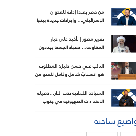
القطاع المالي في سوريا
من قصر بعبدا إدانة للعدوان
الإسرائيلي… وإجراءات جديدة بينها
إجراء يخص مطار بيروت الدولي
تقرير مصور | تأكيد على خيار
المقاومة… خطباء الجمعة يجددون
رفض المفاوضات مع الاحتلال
النائب علي حسن خليل: المطلوب
هو انسحابٌ شامل وكامل للعدو من
الجنوب
السيادة اللبنانية تحت النار…حصيلة
الاعتداءات الصهيونية في جنوب
لبنان اليوم
اضيع ساخنة