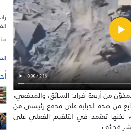
رائ
الف
منذ
الم
أحد
مكوّن من أربعة أفراد: السائق، والمدفعي،
لرابع من هذه الدبابة على مدفع رئيسي من
لم، وتتّسع لـ48 قذيفة، لكنها تعتمد في التلقيم الفعلي على
شر قذائف.