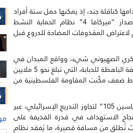
خدامها كناقلة جند، إذ يمكنها حمل ستة أفراد
في الجزء الخلفي منها. ويضم إصدار “ميركافا 4” نظام الحماية النشط
لاعتراض المقذوفات المضادة للدروع قبل
لعسكري الصهيوني شيء، وواقع الميدان في
غزة شيء مختلف تمامًا. فرغم التكلفة الباهظة للدبابة، التي تبلغ نحو 5 ملايين
نقاط ضعف مكّنت المقاومة الفلسطينية من
وقد استخدمت المقاومة قذائف “ياسين 105” لتجاوز التدريع الإسرائيلي، عبر
من نجاح الاستهداف في قدرة القذيفة على
مو
يث تُطلق من مسافة قصيرة، ما يُفقد نظام