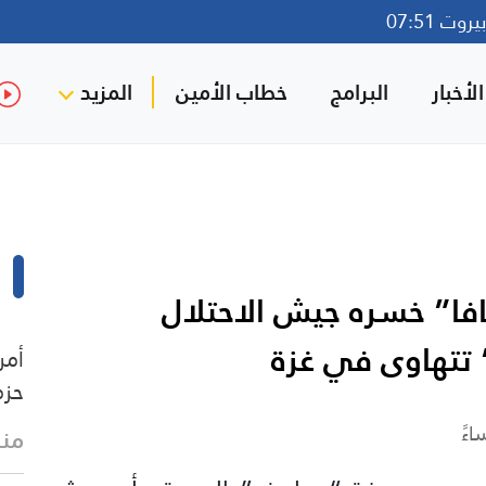
وت 07:51
لأخبار
البرامج
خطاب الأمين
المزيد
فا” خسره جيش الاحتلال
تتهاوى في غزة
أمر
حزم
منذ 9 د