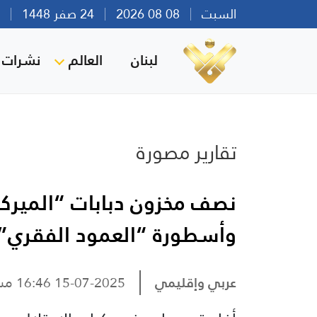
السبت
08 08 2026
24 صفر 1448
بير
لبنان
العالم
نشرات ا
تقارير مصورة
نصف مخزون دبابات “الميركا
وأسطورة “العمود الفقري” 
عربي وإقليمي
15-07-2025 16:46 مساءً