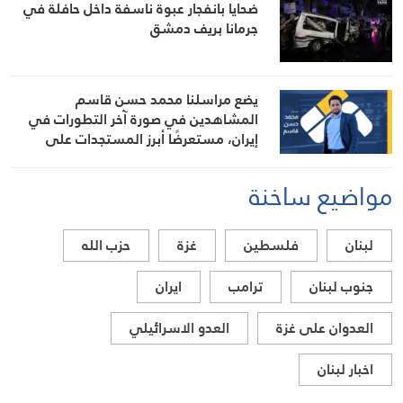
ضحايا بانفجار عبوة ناسفة داخل حافلة في
جرمانا بريف دمشق
يضع مراسلنا محمد حسن قاسم
المشاهدين في صورة آخر التطورات في
إيران، مستعرضًا أبرز المستجدات على
الساحتين السياسية والميدانية، إلى جانب
المواقف الرسمية وأبرز التطورات ذات
مواضيع ساخنة
الصلة بالشأنين الداخلي والإقليمي
لبنان
فلسطين
غزة
حزب الله
جنوب لبنان
ترامب
ايران
العدوان على غزة
العدو الاسرائيلي
اخبار لبنان