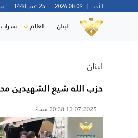
الأحد
09 08 2026
25 صفر 1448
بيروت 
لبنان
العالم
نشرات ا
لبنان
حزب الله شيع الشهيدين محم
12-07-2025 20:38 مساءً