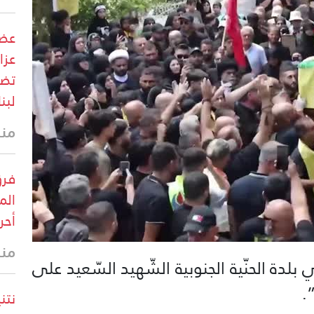
عضو
عزا
تضم
لبن
منذ 6 د
فرق
الم
أحر
منذ 14 
لدة الحنّية الجنوبية الشّهيد السّعيد على
.
نتن