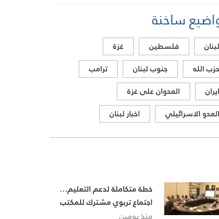
اضيع ساخنة
بنان
فلسطين
غزة
زب الله
جنوب لبنان
ترامب
يران
العدوان على غزة
لعدو الاسرائيلي
اخبار لبنان
خطة متكاملة لدعم التعليم…
اجتماع تربوي مشترك للمكتب
التربوي المركزي في حركة أمل
منذ يومين