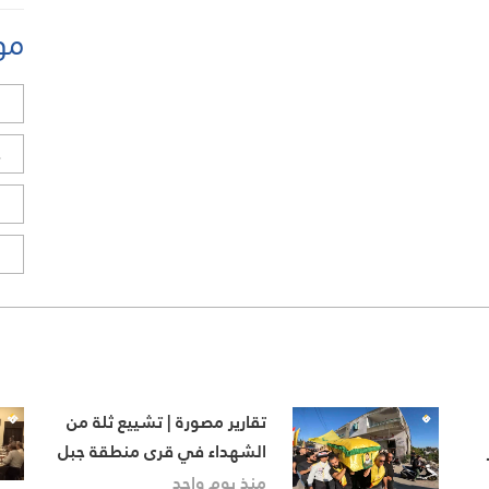
مو
ل
ح
ا
ا
تقارير مصورة | تشييع ثلة من
الشهداء في قرى منطقة جبل
عامل الثانية
منذ يوم واحد