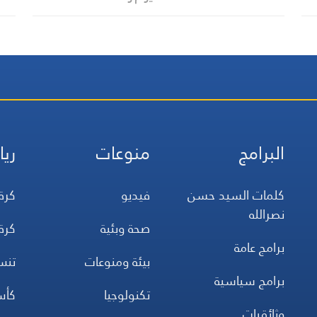
البرامج
منوعات
ريا
كلمات السيد حسن
فيديو
كرة
نصرالله
صحة وبئية
كرة
برامج عامة
بيئة ومنوعات
تن
برامج سياسية
تكنولوجيا
كأس
وثائقيات