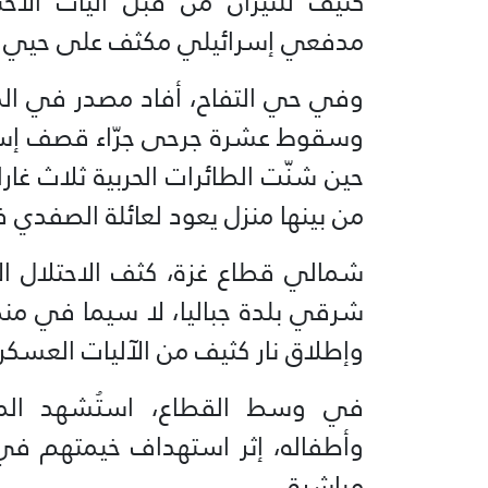
كثيف للنيران من قبل آليات الاحت
مدفعي إسرائيلي مكثف على حيي ال
وفي حي التفاح، أفاد مصدر في ال
وسقوط عشرة جرحى جرّاء قصف إسرا
حين شنّت الطائرات الحربية ثلاث غار
من بينها منزل يعود لعائلة الصفدي ف
شمالي قطاع غزة، كثف الاحتلال ا
شرقي بلدة جباليا، لا سيما في منط
وإطلاق نار كثيف من الآليات العسكري
في وسط القطاع، استُشهد المو
وأطفاله، إثر استهداف خيمتهم في مخ
مباشرة.