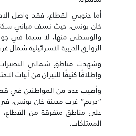
أما جنوبي القطاع، فقد واصل الا
خان يونس، حيث نسف مباني سكنية
والوسطى منها، لا سيما في جورة 
الزوارق الحربية الإسرائيلية شمال غر
وشهدت مناطق شمالي النصيرات و
وإطلاقًا كثيفًا للنيران من آليات الاحت
وأصيب عدد من المواطنين في قصف
“دريم” غرب مدينة خان يونس، في و
على مناطق متفرقة من القطاع، مخ
الممتلكات.