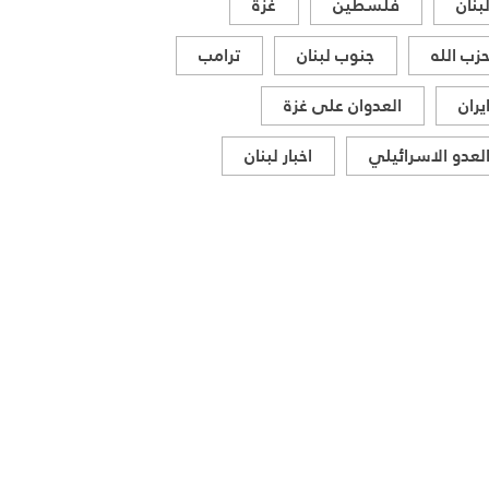
بنان
فلسطين
غزة
زب الله
جنوب لبنان
ترامب
يران
العدوان على غزة
لعدو الاسرائيلي
اخبار لبنان