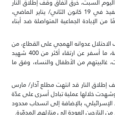
اليوم السبت، خرق اتفاق وقف إطلاق النار
في قطاع غزة، الذي دخل حيّز التنفيذ في 19 كانون الثاني/ يناير الماضي،
ر نحو شهرين، عقب 471 يومًا من الإبادة الجماعية المتواصلة ضد أبناء
ارس، استأنف الاحتلال عدوانه الهمجي على القطاع، من
خلال عشرات الغارات الجوية المكثفة، ما أسفر عن ارتقاء أكثر من 400 شهيد
لال ساعات، غالبيتهم من الأطفال والنساء، وفق ما
ف إطلاق النار قد انتهت مطلع آذار/ مارس
د أن استمرت 42 يومًا، وشهدت خلالها عملية تبادل أسرى على عدّة
 الإسرائيلي، بالإضافة إلى انسحاب محدود
 من النازحين العودة إلى منازلهم المدمّرة.