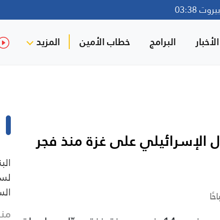
وت 03:38
لأخبار
البرامج
خطاب الأمين
المزيد
لال الإسرائيلي على غزة منذ فجر
الب
لسل
الس
منذ 36 