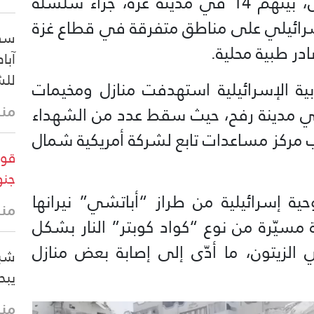
استُشهد 33 فلسطينيًا على الأقل، بينهم 14 في مدينة غزة، جرّاء سلسلة
إسرائيلي على مناطق متفرقة في قطاع غزة
سفي
در طبية محلية.
آبا
للش
بية الإسرائيلية استهدفت منازل ومخيمات
منذ 43 
ربي مدينة رفح، حيث سقط عدد من الشهداء
ب مركز مساعدات تابع لشركة أمريكية شمال
قوا
جنو
ة إسرائيلية من طراز “أباتشي” نيرانها
منذ
مسيّرة من نوع “كواد كوبتر” النار بشكل
زيتون، ما أدّى إلى إصابة بعض منازل
يبح
منذ