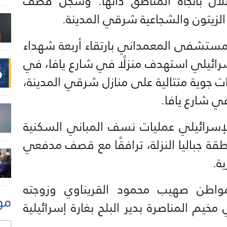
لال باتجاه المناطق ذاتها. وسُجّل قصف
زيتون والشجاعية شرقي المدينة.
مستشفى المعمداني بارتقاء أربعة شهداء
ئيلي استهدف منزلًا في شارع يافا، في
ات جوية متتالية على منازل شرقي المدينة،
ي شارع يافا.
لإسرائيلي عمليات نسف المباني السكنية
قة جباليا النزلة، ترافقًا مع قصف مدفعي
ة.
اطن صهيب محمود القريناوي وزوجته
مو
يم المناصرة بدير البلح بغارة إسرائيلية