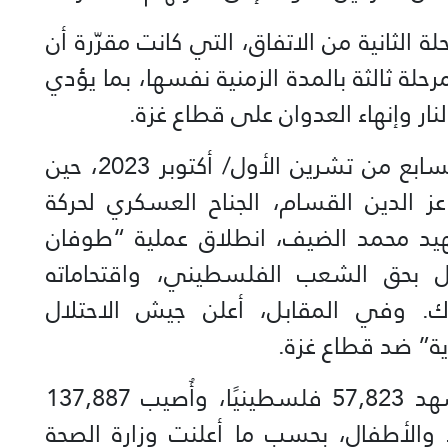
حلة الثانية من الاتفاق، التي كانت مقرّرة أن
عها مرحلة ثالثة بالمدة الزمنية نفسها، بما يؤدي
ر وإنهاء العدوان على قطاع غزة.
ويعود أصل المواجهة الحالية إلى السابع من تشرين الأول/ أكتوبر 2023، حين
عز الدين القسام، الجناح العسكري لحركة
هيد محمد الضيف، انطلاق عملية “طوفان
ال بحق الشعب الفلسطيني، واقتحاماته
ك. وفي المقابل، أعلن جيش الاحتلال
ة” ضد قطاع غزة.
ومنذ بدء العدوان على غزة، استُشهد 57,823 فلسطينيًا، وأُصيب 137,887
 النساء والأطفال، بحسب ما أعلنت وزارة الصحة