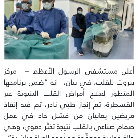
أعلن مستشفى الرسول الأعظم – مركز
بيروت للقلب، في بيان، انه “ضمن برنامجها
المتطور لعلاج أمراض القلب البنيوية عبر
القسطرة، تم إنجاز طبي نادر، تم فيه إنقاذ
مريضين يعانيان من فشل حاد في عمل
صمام صناعي بالقلب نتيجة تخثّر دموي، وهي
حالة خطيرة ومعقّدة قد تُهدد الحياة مباشرة”.