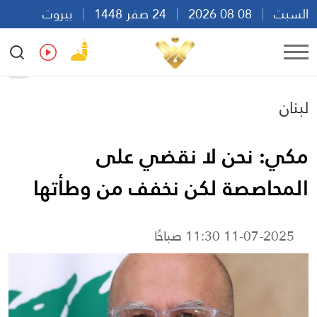
السبت
08 08 2026
24 صفر 1448
بيروت
15:47
Ar
En
Fr
Es
لبنان
مكي: نحن لا نقضي على
المحاصصة لكن نخفف من وطأتها
11-07-2025 11:30 صباحًا