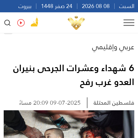
السبت
08 08 2026
24 صفر 1448
بيروت
09:03
Ar
En
Fr
Es
عربي وإقليمي
6 شهداء وعشرات الجرحى بنيران
العدو غرب رفح
فلسطين المحتلة
09-07-2025 20:09 مساءً