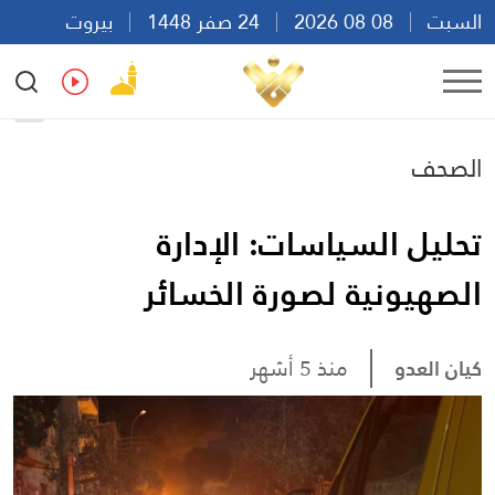
السبت
08 08 2026
24 صفر 1448
بيروت
14:16
Ar
En
Fr
Es
الصحف
تحليل السياسات: الإدارة
الصهيونية لصورة الخسائر
كيان العدو
منذ 5 أشهر