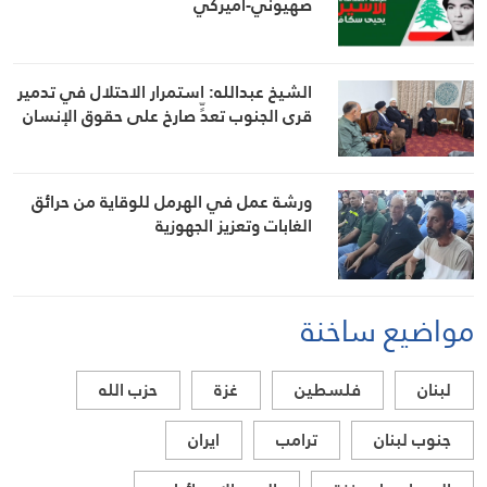
صهيوني-أميركي
الشيخ عبدالله: استمرار الاحتلال في تدمير
قرى الجنوب تعدٍّ صارخ على حقوق الإنسان
ورشة عمل في الهرمل للوقاية من حرائق
الغابات وتعزيز الجهوزية
مواضيع ساخنة
لبنان
فلسطين
غزة
حزب الله
جنوب لبنان
ترامب
ايران