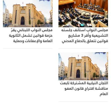
مجلس النواب استأنف جلسته
مجلس النواب اللبناني يقرّ
التشريعية وأقر 3 مشاريع
حزمة قوانين تشمل الثانوية
قوانين تتعلق بالدفاع المدني
العامة والإعفاءات وحماية
ومزاولة الضباط لمهنة التعليم
المستهلك
وزيادة حصة لبنان في رأسمال
البنك الاوروبي لاعادة الإعمار
اللجان النيابية المشتركة تابعت
مناقشة اقتراح قانون العفو
العام