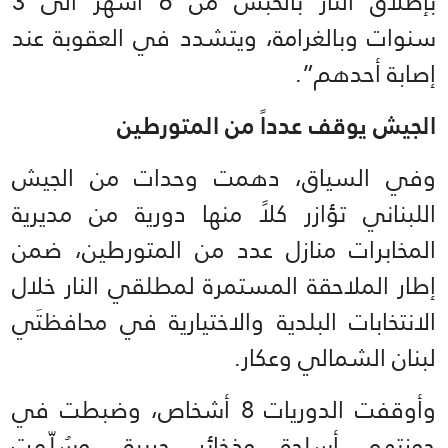
بإطلاق النار بالحبس من 6 أشهر الى 3
سنوات وبالغرامة، ويتشدد في العقوبة عند
إصابة أحدهم”.
الجيش يوقف عدداً من المتورطين
وفي السياق، دهمت وحدات من الجيش
اللبناني تؤازر كلاً منها دورية من مديرية
المخابرات منازل عدد من المتورطين، ضمن
إطار الملاحقة المستمرة لمطلقي النار خلال
الانتخابات البلدية والاختيارية في محافظتَي
لبنان الشمالي وعكار.
وأوقفت الدوريات 8 أشخاص، وضبطت في
حوزتهم أسلحة وذخائر حربية، وسُلّمت