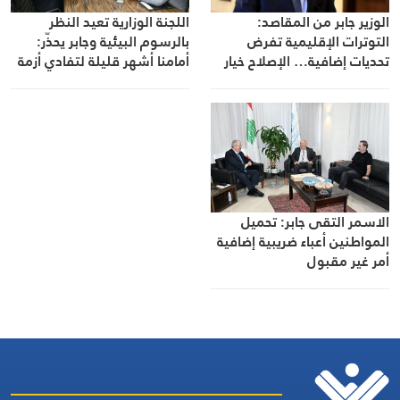
اللجنة الوزارية تعيد النظر
الوزير جابر من المقاصد:
بالرسوم البيئية وجابر يحذّر:
التوترات الإقليمية تفرض
أمامنا أشهر قليلة لتفادي أزمة
تحديات إضافية… الإصلاح خيار
نفايات جديدة
وطني والاقتصاد لا يحتمل
التأجيل
الاسمر التقى جابر: تحميل
المواطنين أعباء ضريبية إضافية
أمر غير مقبول