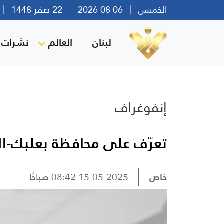
الخميس
06 08 2026
22 صفر 1448
بي
لبنان
العالم
نشرات ا
إنفوغراف
تعرّف على محافظة بعلبك-ال
خاص
15-05-2025 08:42 صباحًا