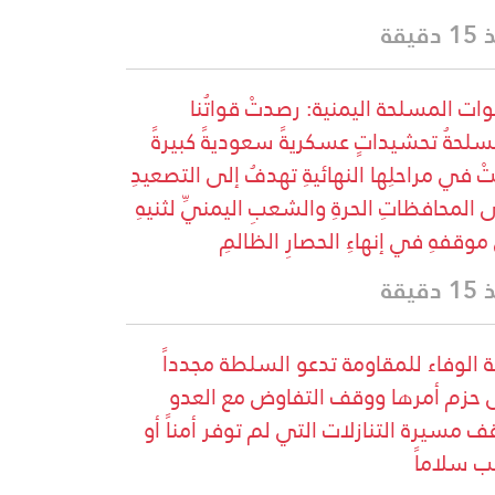
دقيقة
وات المسلحة اليمنية: رصدتْ قواتُنا
سلحةُ تحشيداتٍ عسكريةً سعوديةً كبيرةً
تْ في مراحلِها النهائيةِ تهدفُ إلى التصعيدِ
 المحافظاتِ الحرةِ والشعبِ اليمنيِّ لثنيهِ
موقفهِ في إنهاءِ الحصارِ الظالمِ
دقيقة
ة الوفاء للمقاومة تدعو السلطة مجدداً
 حزم أمرها ووقف التفاوض مع العدو
ف مسيرة التنازلات التي لم توفر أمناً أو
ب سلاماً