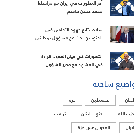
آخر التطورات في إيران مع مراسلنا
محمد حسن قاسم
سلام يتابع جهود التعافي في
الجنوب ويبحث مع مسؤول بريطاني
تطورات الأوضاع في المنطقة
التطورات في كيان العدو.. قراءة
في المشهد مع محرر الشؤون
العبرية حسن حجازي
اضيع ساخنة
بنان
فلسطين
غزة
زب الله
جنوب لبنان
ترامب
يران
العدوان على غزة