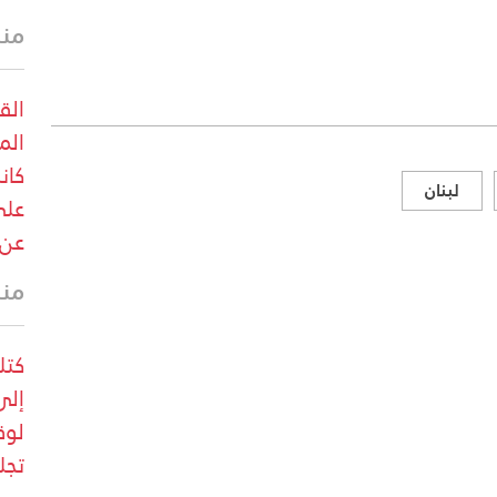
منذ 15 
الق
الم
كان
لبنان
على
عن 
منذ 15 
كتل
إلى
لوق
تجل