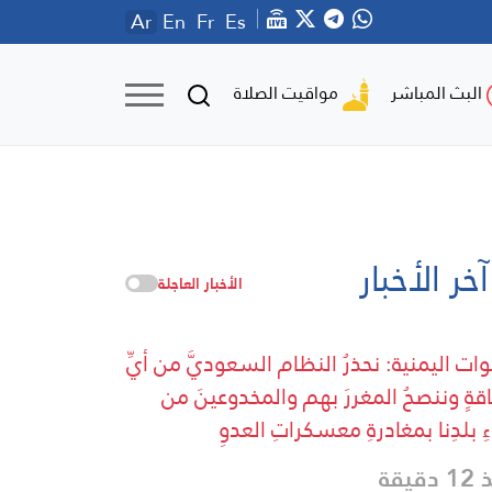
Ar
En
Fr
Es
مواقيت الصلاة
البث المباشر
آخر الأخبار
الأخبار العاجلة
وات اليمنية: نحذرُ النظام السعوديَّ من أيِّ
قةٍ وننصحُ المغررَ بهم والمخدوعينَ من
ءِ بلدِنا بمغادرةِ معسكراتِ العدوِ
دقيقة