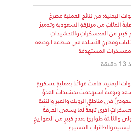
وات اليمنية: من نتائج العملية مصرعُ
ابةُ المئاتِ من مرتزقةِ السعودية وتدميرُ
ٍ كبيرٍ من المعسكراتِ والتحشيداتِ
آليات ومخازنِ الأسلحةِ في منطقةِ الوديعة
معسكرات المستهدفة
دقيقة
وات اليمنية: قامتْ قواتُنا بعمليةٍ عسكريةٍ
عةٍ ونوعيةً استهدفتْ تحشيداتَ العدوِّ
عوديِّ في مناطقِ الرويكِ والعبرِ والثنيةِ
سكراتٍ أخرى تابعةً لما يسمى الفرقةَ
ولى والثالثةَ طوارئَ بعددٍ كبيرٍ من الصواريخِ
اليستيةِ والطائراتِ المسيرةِ