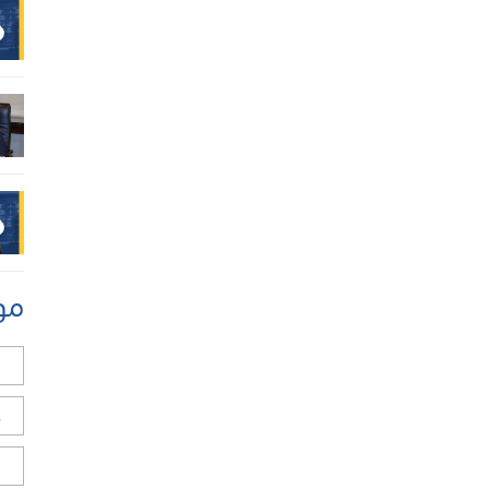
مو
ل
ح
ا