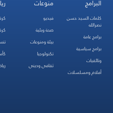
البرامج
منوعات
ريا
كلمات السيد حسن
فيديو
كرة
نصرالله
صحة وبئية
كرة
برامج عامة
بيئة ومنوعات
تن
برامج سياسية
تكنولوجيا
كأس
وثائقيات
ثقافي وديني
ريا
أفلام ومسلسلات