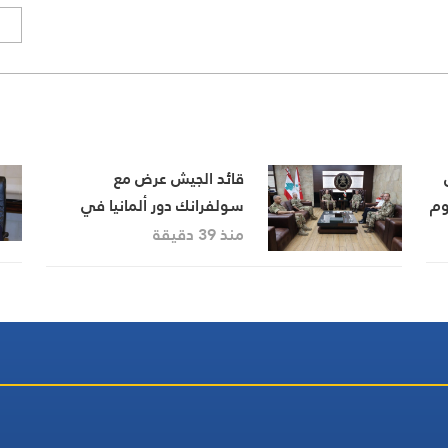
ا
قائد الجيش عرض مع
وم
سولفرانك دور ألمانيا في
القوة البحرية في مرحلة ما بعد
منذ 39 دقيقة
“اليونيفيل”