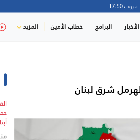
روت 17:50
لأخبار
البرامج
خطاب الأمين
المزيد
هرمل شرق لبنان
الق
حما
أبنا
منذ 12 