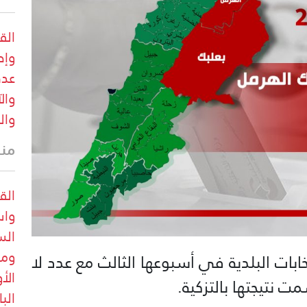
الق
وإص
عدد
وال
وال
منذ 13 
الق
واس
الس
ومع
ابات البلدية في أسبوعها الثالث مع عدد لا
الأ
 نتيجتها بالتزكية.
الب