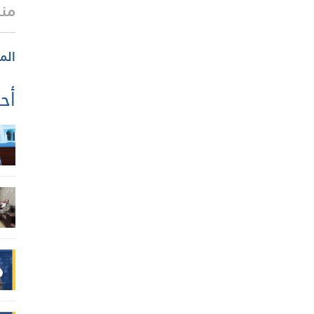
منذ 24 
الم
أحد