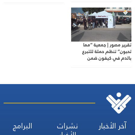
استمرار لبربرية “إسرائيل”
الإسرائيلية، وحجم الأضرار التي
ووحشيّتها
لحقت بها.
تقرير مصور | جمعية “مما
تحبون” تنظم حملة للتبرع
بالدم في كيفون ضمن
الإحياءات العاشورائية
آخر الأخبار
نشرات
البرامج
الأخبار