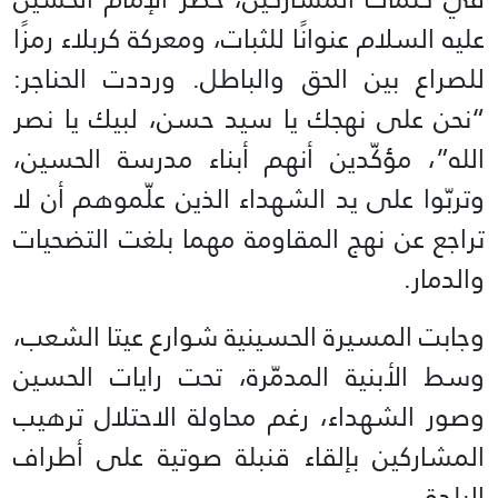
عليه السلام عنوانًا للثبات، ومعركة كربلاء رمزًا
للصراع بين الحق والباطل. ورددت الحناجر:
“نحن على نهجك يا سيد حسن، لبيك يا نصر
الله”، مؤكّدين أنهم أبناء مدرسة الحسين،
وتربّوا على يد الشهداء الذين علّموهم أن لا
تراجع عن نهج المقاومة مهما بلغت التضحيات
والدمار.
وجابت المسيرة الحسينية شوارع عيتا الشعب،
وسط الأبنية المدمّرة، تحت رايات الحسين
وصور الشهداء، رغم محاولة الاحتلال ترهيب
المشاركين بإلقاء قنبلة صوتية على أطراف
البلدة.