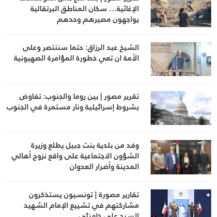
الإغاثية… سكان المناطق البرتقالية
يواجهون مصيرهم وحدهم
الشيخ عبد الرزاق: حتما سننتصر وعلى
الأمة ان تعي خطورة المؤامرة الصهيونية
تقرير مصور | بين روما والجنوب: تفاوض
بشروط إسرائيلية ونار مستمرة في الجنوب
وفد من بلدية بنت جبيل يطلع وزيرة
الشؤون الاجتماعية على واقع نزوح أهالي
المدينة وأضرار العدوان
تقارير مصورة | تونسيون يستذكرون
مشاركتهم في تشييع الإمام الشهيد
السيد علي خامنئي