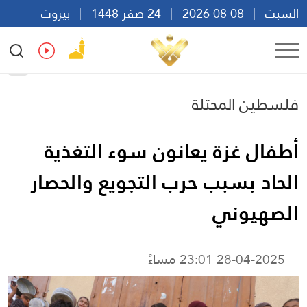
السبت
08 08 2026
24 صفر 1448
بيروت
19:19
Ar
En
Fr
Es
فلسطين المحتلة
أطفال غزة يعانون سوء التغذية
الحاد بسبب حرب التجويع والحصار
الصهيوني
28-04-2025 23:01 مساءً