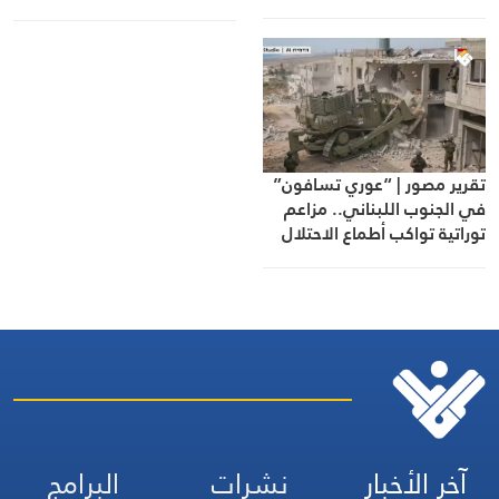
أولويات الدولة
تقرير مصور | “عوري تسافون”
في الجنوب اللبناني.. مزاعم
توراتية تواكب أطماع الاحتلال
آخر الأخبار
نشرات
البرامج