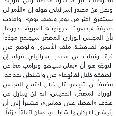
مفاوضات غير مباشرة مكثّفة وعن قرب»،
ونقل عن مصدر إسرائيلي قوله إن «الأمر لن
يستغرق أكثر من يوم ونصف يوم». وأفادت
صحيفة «يديعوت أحرونوت» العبرية، بدورها،
بأن المجلس الوزاري المصغّر سيجتمع مجدّداً
اليوم لمناقشة ملف الأسرى والوضع في
غزة. ونقلت عن مصدر إسرائيلي قوله إن
التوجّه هو أن «يعلن نتنياهو وترامب معاً عن
الصفقة خلال لقائهما» في واشنطن بعد غد،
مضيفاً أن نتنياهو قال خلال اجتماع للمجلس
الوزراء المصغّر، الخميس، إنه لن يتنازل عن
هدف «القضاء على حماس»، مشيراً إلى أن
رئيسَي الأركان والشاباك يدعمان اتفاقاً جزئياً.