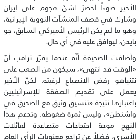
الأخير ضوءاً أخضرَ لشنّ هجوم على إيران
وشارك في قصف المنشآت النووية الإيرانية،
وهو ما لم يكن الرئيس الأميركي السابق، جو
بايدن، ليوافق عليه في أي حال.
وأضافت الصحيفة أنّه عندما يقرّر ترامب أنّ
«الوقت قد انتهى»، سيكون من الصعب على
نتنياهو رفض الانصياع لرغبته. لكنّ الأخير
يعمل على تقديم الصفقة للإسرائيليين
باعتبارها نتيجة «تنسيق وثيق مع الصديق في
واشنطن»، وليس ثمرة ضغوطه. وتدعم هذا
النهج موجة احتجاجات متصاعدة لعائلات
الأسرى، فضلاً عن تراجع معنويات الرأي العام