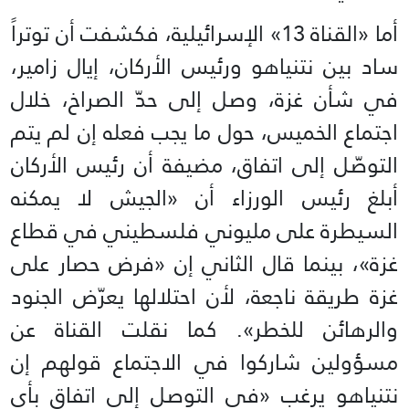
أما «القناة 13» الإسرائيلية، فكشفت أن توتراً
ساد بين نتنياهو ورئيس الأركان، إيال زامير،
في شأن غزة، وصل إلى حدّ الصراخ، خلال
اجتماع الخميس، حول ما يجب فعله إن لم يتم
التوصّل إلى اتفاق، مضيفة أن رئيس الأركان
أبلغ رئيس الورزاء أن «الجيش لا يمكنه
السيطرة على مليوني فلسطيني في قطاع
غزة»، بينما قال الثاني إن «فرض حصار على
غزة طريقة ناجعة، لأن احتلالها يعرّض الجنود
والرهائن للخطر». كما نقلت القناة عن
مسؤولين شاركوا في الاجتماع قولهم إن
نتنياهو يرغب «في التوصل إلى اتفاق بأي