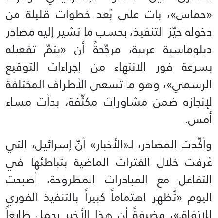
«حماس»، بات على بُعد خطوات قليلة من
دخوله حيّز التنفيذ، بحسب ما تشير إليه مصادر
دبلوماسية عربية، مرجّحةً أن «يتمّ تفعيله
بسرعة فور الانتهاء من إجراءات التوقيع
الرسمي»، وهو ما تسعى الأطراف المختلفة
لإنجازه ضمن مشاورات مكثّفة، بدأت مساء
أمس.
وأكّدت المصادر، لـ«الأخبار» أنّ إسرائيل، التي
عُرفت خلال الفترات الماضية بتباطئها في
التفاعل مع المبادرات المطروحة، أصبحت
اليوم «تُظهر اهتماماً كبيراً بالتنفيذ الفوري
للاتفاق»، مضيفةً أن هذا الأخير يحمل طابعاً