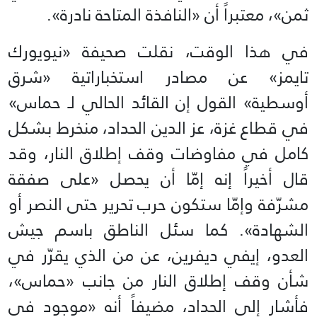
ثمن»، معتبراً أن «النافذة المتاحة نادرة».
في هذا الوقت، نقلت صحيفة «نيويورك
تايمز» عن مصادر استخباراتية «شرق
أوسطية» القول إن القائد الحالي لـ حماس»
في قطاع غزة، عز الدين الحداد، منخرط بشكل
كامل في مفاوضات وقف إطلاق النار، وقد
قال أخيراً إنه إمّا أن يحصل «على صفقة
مشرّفة وإمّا ستكون حرب تحرير حتى النصر أو
الشهادة». كما سئل الناطق باسم جيش
العدو، إيفي ديفرين، عن من الذي يقرّر في
شأن وقف إطلاق النار من جانب «حماس»،
فأشار إلى الحداد، مضيفاً أنه «موجود في