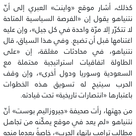
كذلك، أشار موقع «واينت» العبري إلى أنّ
نتنياهو يقول إن «الفرصة السياسية المتاحة
لا تتكرّر إلا مرّة واحدة في كل جيل»، وإن عليه
اغتنامها قبل أن تضيع. وفي هذا السياق، قال
نتنياهو، في محادثات مغلقة، إن «على
الطاولة اتفاقيات استراتيجية محتملة مع
السعودية وسوريا ودول أخرى»، وإن وقف
الحرب سيتيح له تسويق هذه الخطوات
باعتبارها «انتصارات تاريخية» تحت قيادته.
من جهتها، رأت صحيفة «جيروزاليم بوست» أنّ
نتنياهو «لم يعد في موقع يمكّنه من تجاهل
مطالب ترامب بإنهاء الحرب»، خاصةً بعدما منحه