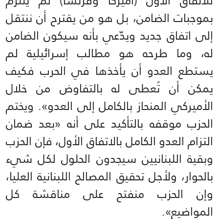
للاتفاق الأول (أميركا وفرنسا) لم يلتزم
بموجبات الضامن، بل هو من يقترح أن ننتقل
إلى اتفاق جديد ويدّعي بأنه سيكون الضامن
له، وما طرحه هو مطالب إسرائيلية لم
يستطع العدو أن يأخذها في الحرب فكيف
يمكن أن تُعطى له بالتفاوض من خلال
الأميركي المنحاز بالكامل إلى العدو». ويختم
الحزب موقفه بالتأكيد على أنه «بعد ضمان
التزام العدو الكامل بالاتفاق الأول، فإن الحزب
وبقية اللبنانيين سيجدون الحلول لكل شيء
بالحوار، ولأجل تحقيق المصالح اللبنانية العليا،
وإن الحزب منفتح على مناقشة كل
المواضيع».