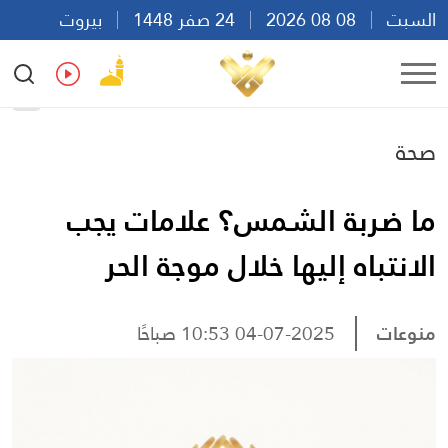
السبت
08 08 2026
24 صفر 1448
بيروت
10:10
Ar
En
Fr
Es
صحة
ما ضربة الشمس؟ علامات يجب
الانتباه إليها خلال موجة الحر
منوعات
04-07-2025 10:53 صباحًا