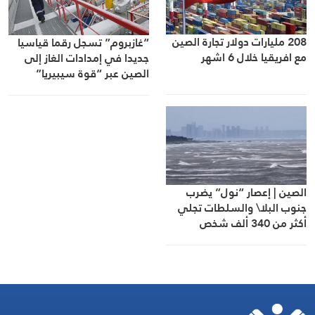
208 مليارات دولار تجارة الصين
“غازبروم” تسجل رقما قياسيا
مع افريقيا خلال 6 اشهر
جديدا في إمدادات الغاز إلى
الصين عبر “قوة سيبيريا”
الصين | إعصار “نول” يضرب
جنوب البلا\ والسلطات تجلي
أكثر من 340 ألف شخص