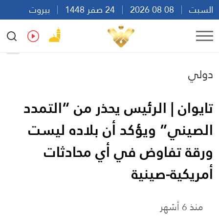
السبت
08 08 2026
24 صفر 1448
بيروت
19:44
Ar
En
Fr
Es
دولي
تايوان | الرئيس يحذر من “التمدد
الصيني” ويؤكد أن بلاده ليست
ورقة تفاوض في أي محادثات
أمريكية-صينية
منذ 6 أشهر