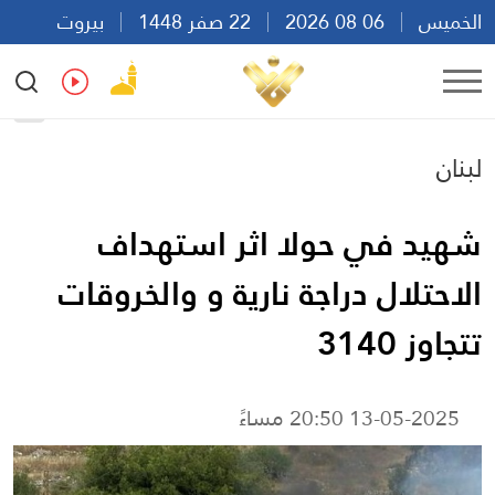
الخميس
06 08 2026
22 صفر 1448
بيروت
05:52
Ar
En
Fr
Es
لبنان
شهيد في حولا اثر استهداف
الاحتلال دراجة نارية و والخروقات
تتجاوز 3140
13-05-2025 20:50 مساءً