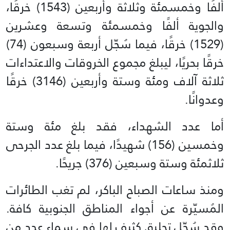
ألفًا وخمسمئة وثلاثة وأربعين (1543) خرقًا،
والجوية ألفًا وخمسمئة وتسعة وعشرين
(1529) خرقًا، فيما سُجّل أربعة وسبعون (74)
خرقًا بحريًا، ليبلغ مجموع الخروقات والاعتداءات
ثلاثة آلاف ومئة وستة وأربعين (3146) خرقًا
وعدوانًا.
أما عدد الشهداء، فقد بلغ مئة وستة
وخمسين (156) شهيدًا، فيما بلغ عدد الجرحى
ثلاثمئة وستة وسبعين (376) جريحًا.
ومنذ ساعات الصباح الباكر، لم تغب الطائرات
المُسيّرة عن أجواء المناطق الجنوبية كافة.
وقد سُجّل تحليق كثيف لها في سماء عدد من