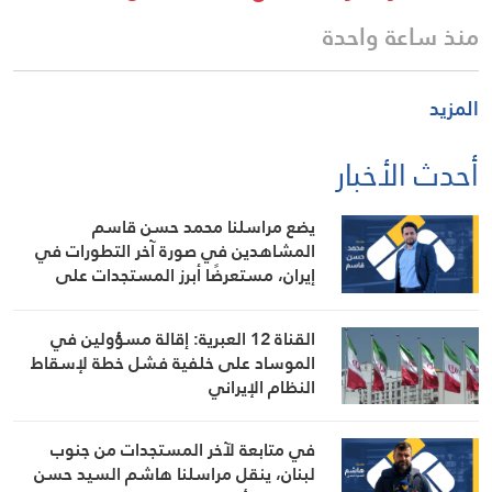
منذ ساعة واحدة
المزيد
أحدث الأخبار
يضع مراسلنا محمد حسن قاسم
المشاهدين في صورة آخر التطورات في
إيران، مستعرضًا أبرز المستجدات على
الساحتين السياسية والميدانية، إلى جانب
المواقف الرسمية وأبرز التطورات ذات
القناة 12 العبرية: إقالة مسؤولين في
الصلة بالشأنين الداخلي والإقليمي
الموساد على خلفية فشل خطة لإسقاط
النظام الإيراني
في متابعة لآخر المستجدات من جنوب
لبنان، ينقل مراسلنا هاشم السيد حسن