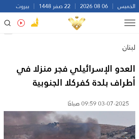
الخميس
06 08 2026
22 صفر 1448
بيروت
20:39
Ar
En
Fr
Es
لبنان
العدو الإسرائيلي فجر منزلا في
أطراف بلدة كفركلا الجنوبية
03-07-2025 09:59 صباحًا