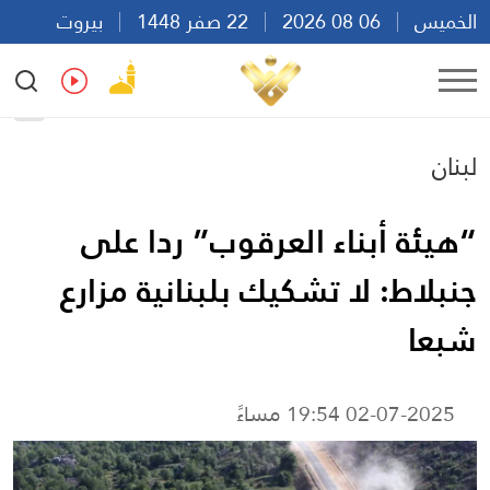
الخميس
06 08 2026
22 صفر 1448
بيروت
15:45
Ar
En
Fr
Es
لبنان
“هيئة أبناء العرقوب” ردا على
جنبلاط: لا تشكيك بلبنانية مزارع
شبعا
02-07-2025 19:54 مساءً