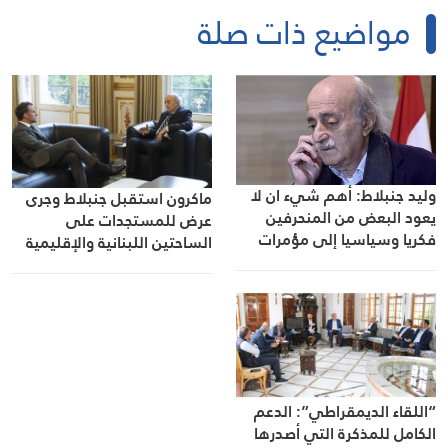
مواضيع ذات صلة
وليد جنبلاط: أهم شيء ان لا
ماكرون استقبل جنبلاط وجرى
يعود البعض من المنحرفين
عرض للمستجدات على
فكريا وسياسيا إلى مؤمرات
الساحتين اللبنانية والإقليمية
الوكالة الصهيونية
“اللقاء الديمقراطي”: الدعم
الكامل للمذكرة التي أصدرها