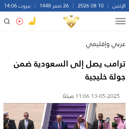
الإثنين
10 08 2026
26 صفر 1448
بيروت 14:06
Ar
En
Fr
Es
عربي وإقليمي
ترامب يصل إلى السعودية ضمن
جولة خليجية
13-05-2025 11:06 صباحًا