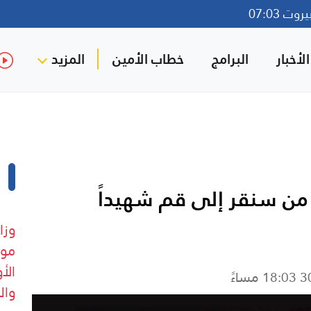
ت 07:03
لأخبار
البرامج
خطاب الأمين
المزيد
 من سنقر إلى قم شهيداً
موق
الأ
اءً
وال