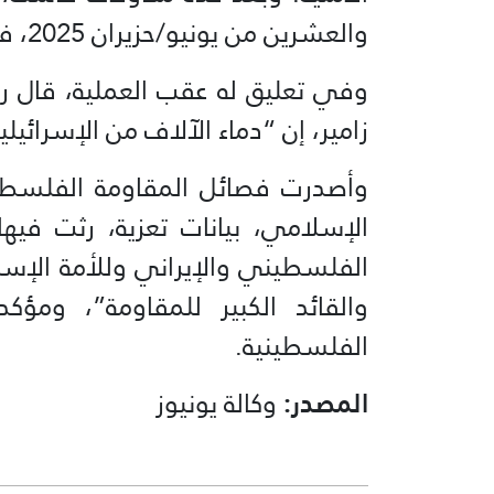
والعشرين من يونيو/حزيران 2025، في اغتياله داخل منزله في مدينة قم.
وفي تعليق له عقب العملية، قال رئ
زامير، إن “دماء الآلاف من الإسرائيلي
وأصدرت فصائل المقاومة الفلسطين
الإسلامي، بيانات تعزية، رثت فيها
الفلسطيني والإيراني وللأمة الإسلا
والقائد الكبير للمقاومة”، ومؤك
الفلسطينية.
المصدر:
وكالة يونيوز