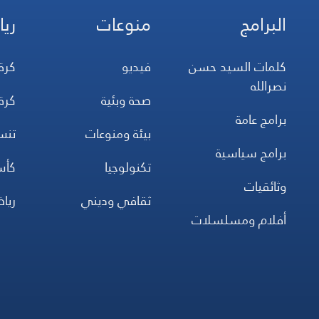
البرامج
منوعات
ريا
كلمات السيد حسن
فيديو
كرة
نصرالله
صحة وبئية
كرة
برامج عامة
بيئة ومنوعات
تن
برامج سياسية
تكنولوجيا
كأس
وثائقيات
ثقافي وديني
ريا
أفلام ومسلسلات