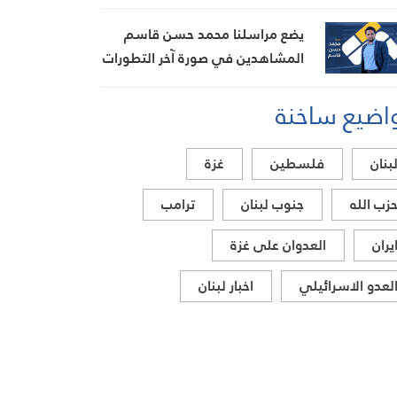
يضع مراسلنا محمد حسن قاسم
المشاهدين في صورة آخر التطورات
في إيران، مستعرضًا أبرز
اضيع ساخنة
المستجدات على الساحتين
السياسية والميدانية، إلى جانب
المواقف الرسمية وأبرز التطورات
بنان
فلسطين
غزة
ذات الصلة بالشأنين الداخلي
والإقليمي
زب الله
جنوب لبنان
ترامب
يران
العدوان على غزة
لعدو الاسرائيلي
اخبار لبنان