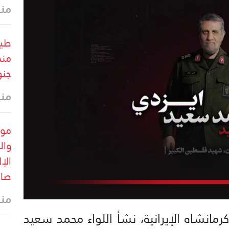
منذ 36 
طير
منخ
جنو
منذ 37 
وال
الإ
صار
منذ 38 
مانشاه الإيرانية، نشأ اللواء محمد سعيد