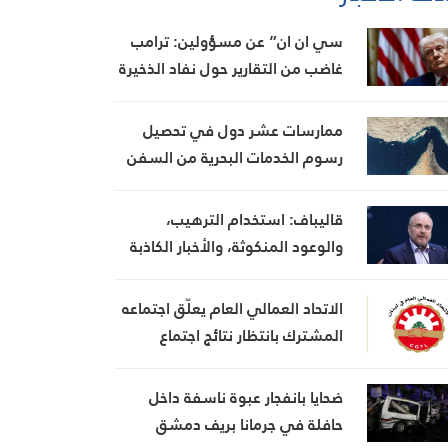
سي ان ان” عن مسؤولين: ترامب
غاضب من التقارير حول نفاد الذخيرة
ويعتبر أنها تضعف موقفه في
المفاوضات
ممارسات عشر دول في تحصيل
رسوم الخدمات البحرية من السفن
قاليباف: استخدام الترهيب،
والوعود المنكوثة، والأخبار الكاذبة
كأوراق ضغط هي استراتيجية فاشلة
الاتحاد العمالي العام يعلّق اجتماعه
المشترك بانتظار نتائج اجتماع
السراي الحكومي
ضحايا بانفجار عبوة ناسفة داخل
حافلة في جرمانا بريف دمشق