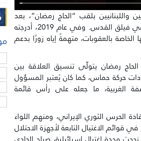
ين واللبنانيين بلقب “الحاج رمضان”، بعد
تسلّمه مسؤولية ملف فلسطين في فيلق القدس. وفي عام 2019، أدرجته
 الخاصة بالعقوبات، متهمةً إياه زورًا بدعم
مو
ل
 الحاج رمضان يتولّى تنسيق العلاقة بين
ح
ادات حركة حماس، كما كان يُعتبر المسؤول
ة الغربية، ما جعله على رأس قائمة
ا
ا
رائيلية أن قادة الحرس الثوري الإيراني، ومنهم اللواء
 في قوائم الاغتيال التابعة لأجهزة الاحتلال
نجحت وحدة اغتيال إسرائيلية، صباح الحادي