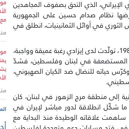
ري الإيراني، الذي التحق بصفوف المجاهدين
فرضها نظام صدام حسين على الجمهورية
مع 
 الثوري في أوائل الثمانينيات، انطلق في
منذ 39 
مع الاجتياح الإسرائيلي للبنان عام 1982، تولّدت لدى إيزادي رغبة عميقة وواجبة،
المستضعفة في لبنان وفلسطين، فشدّ
يمت
يشك
ال إلى لبنان في العام 1984، وكرّس حياته للنضال ضد الكيان الصهيوني،
الأ
لسطيني.
منذ 40 
ة إلى منطقة مرج الزهور في لبنان، كان
ما شكّل انطلاقة لدور مباشر لإيران في
الم
اهمت علاقاته الوطيدة منذ البداية مع
أحد
ة في فتح مسارات دعم متعددة لفلسطين