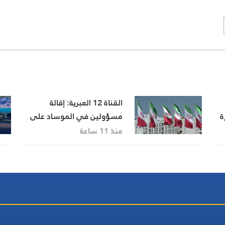
القناة 12 العبرية: إقالة
ة
مسؤولين في الموساد على
خلفية فشل خطة لإسقاط
منذ 11 ساعة
النظام الإيراني
قف