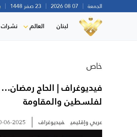
الجمعة
07 08 2026
23 صفر 1448
بيرو
لبنان
العالم
نشرات ا
خاص
فيديوغراف | الحاج رمضان…
لفلسطين والمقاومة
عربي وإقليمي
فيديوغراف
30-06-2025 18:03 مس