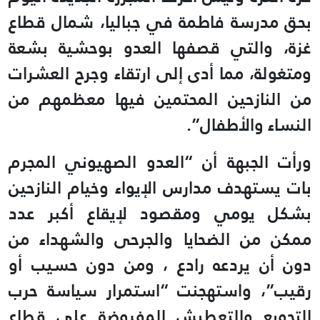
بحق مدرسة فاطمة في جباليا، شمال قطاع
غزة، والتي قصفها العدو بوحشية بشعة
ومتغولة، مما أدى إلى ارتقاء وجرح العشرات
من النازحين المحتمين فيها معظمهم من
النساء والأطفال”.
ورأت الجبهة أن “العدو الصهيوني المجرم
بات يستهدف مدارس الإيواء وخيام النازحين
بشكل يومي ومقصود لإيقاع أكبر عدد
ممكن من الضحايا والجرحى والشهداء من
دون أن يردعه رادع ، ومن دون حسيب أو
رقيب”، واستهجنت “استمرار سياسة حرب
التجويع والتعطيش المفروضة على قطاع