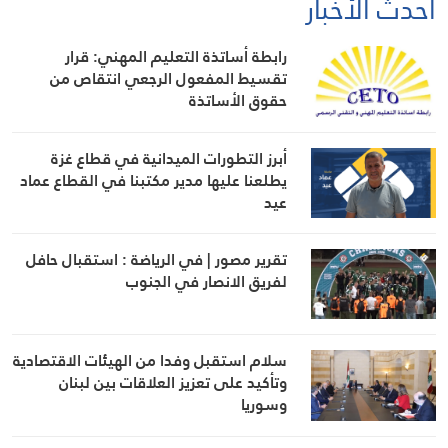
أحدث الأخبار
رابطة أساتذة التعليم المهني: قرار
تقسيط المفعول الرجعي انتقاص من
حقوق الأساتذة
أبرز التطورات الميدانية في قطاع غزة
يطلعنا عليها مدير مكتبنا في القطاع عماد
عيد
تقرير مصور | في الرياضة : استقبال حافل
لفريق الانصار في الجنوب
سلام استقبل وفدا من الهيئات الاقتصادية
وتأكيد على تعزيز العلاقات بين لبنان
وسوريا