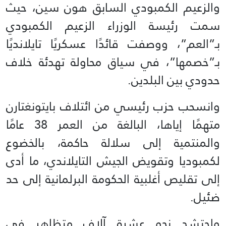
والزعيم الكمبودي السابق هون سين، حيث
سمت رئيسة الوزراء الزعيم الكمبودي
بـ”العم”، ووصفت قائدًا عسكريًا تايلانديًا
بـ”خصمها”، في سياق محاولة تهدئة خلاف
حدودي بين البلدين.
وانسحب حزب رئيسي من ائتلاف بايتونغتارن
متهمًا إياها، البالغة من العمر 38 عامًا
والمنتمية إلى سلالة حاكمة، بالخضوع
لكمبوديا وتقويض الجيش التايلاندي، ما أدى
إلى تقليص أغلبية الحكومة البرلمانية إلى حد
ضئيل.
واحتشد نحو عشرة آلاف متظاهر في