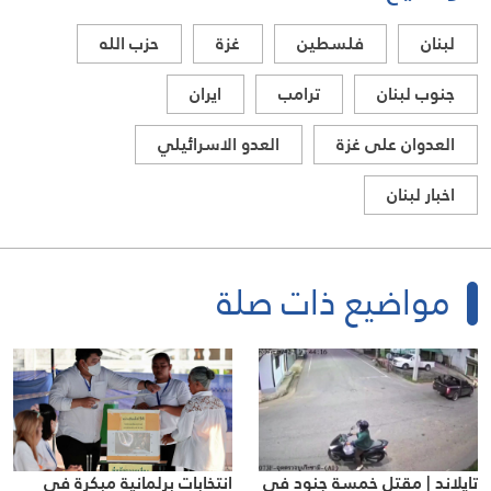
لبنان
فلسطين
غزة
حزب الله
جنوب لبنان
ترامب
ايران
العدوان على غزة
العدو الاسرائيلي
اخبار لبنان
مواضيع ذات صلة
تايلاند | مقتل خمسة جنود في
انتخابات برلمانية مبكرة في