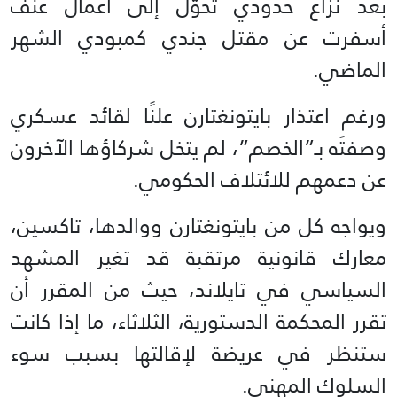
بعد نزاع حدودي تحوّل إلى أعمال عنف
أسفرت عن مقتل جندي كمبودي الشهر
الماضي.
ورغم اعتذار بايتونغتارن علنًا لقائد عسكري
وصفتَه بـ”الخصم”، لم يتخل شركاؤها الآخرون
عن دعمهم للائتلاف الحكومي.
ويواجه كل من بايتونغتارن ووالدها، تاكسين،
معارك قانونية مرتقبة قد تغير المشهد
السياسي في تايلاند، حيث من المقرر أن
تقرر المحكمة الدستورية، الثلاثاء، ما إذا كانت
ستنظر في عريضة لإقالتها بسبب سوء
السلوك المهني.