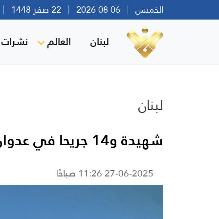
الخميس
06 08 2026
22 صفر 1448
بي
لبنان
العالم
نشرات ا
لبنان
شهيدة و14 جريحا في عدوان صهيوني على النبطية
27-06-2025 11:26 صباحًا