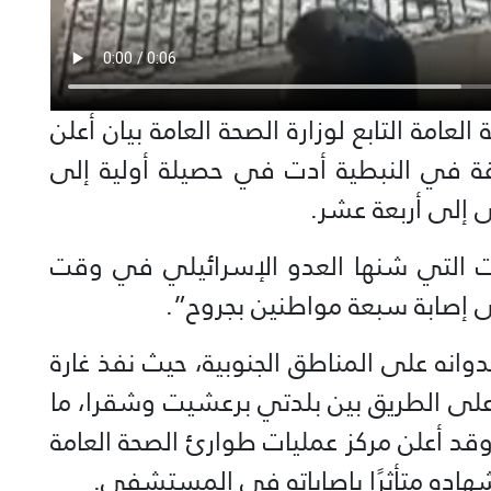
امة التابع لوزارة الصحة العامة بيان أعلن
قة في النبطية أدت في حصيلة أولية إلى
 إلى أربعة عشر.
 التي شنها العدو الإسرائيلي في وقت
ى إصابة سبعة مواطنين بجروح”.
نه على المناطق الجنوبية، حيث نفذ غارة
لى الطريق بين بلدتي برعشيت وشقرا، ما
وقد أعلن مركز عمليات طوارئ الصحة العامة
ستشهاده متأثرًا بإصاباته في المستشفى.