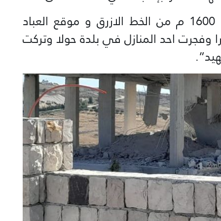
وافاد مراسل المنار انه “على بعد 1600 م من الخط الازرق و موقع العباد
 وفجرت احد المنازل في بلدة حولا وتركت
يد”.