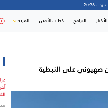
روت 20:36
لأخبار
البرامج
خطاب الأمين
المزيد
عرا
آخر
الثن
منذ