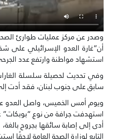
وصدر عن مركز عمليات طوارئ الصحة الع
أن”غارة العدو الإسرائيلي على ش
استشهاد مواطنة وارتفع عدد الجرحى
وفي تحديث لحصيلة سلسلة الغارات
سابق على جنوب لبنان، فقد أدت إل
ويوم أمس الخميس، واصل العدو عدوا
استهدفت جرافة من نوع “بوبكات” ع
أدى إلى إصابة سائقها بجروح بالغة، 
التابع لوزارة الصحة العامة لاحقًا ا