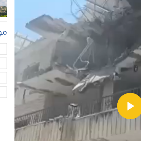
مو
ل
ح
ا
ا