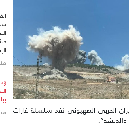
منص
الا
فشل
الإ
منذ 11 
وسا
الا
ببل
يران الحربي الصهيوني نفذ سلسلة غارات
منذ
والدبشة”.