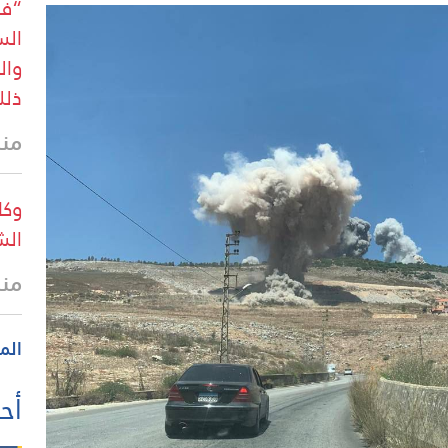
“فا
الس
وال
ذل
منذ
وكا
الش
منذ
الم
أحد