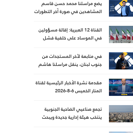
يضع مراسلنا محمد حسن قاسم
المشاهدين في صورة آخر التطورات
في إيران، مستعرضًا أبرز
المستجدات على الساحتين
القناة 12 العبرية: إقالة مسؤولين
السياسية والميدانية، إلى جانب
في الموساد على خلفية فشل
المواقف الرسمية وأبرز التطورات
خطة لإسقاط النظام الإيراني
ذات الصلة بالشأنين الداخلي
في متابعة لآخر المستجدات من
والإقليمي
جنوب لبنان، ينقل مراسلنا هاشم
السيد حسن تطورات الأوضاع
الميدانية
مقدمة نشرة الأخبار الرئيسية لقناة
المنار الخميس 6-8-2026
تجمع صناعيي الضاحية الجنوبية
ينتخب هيئة إدارية جديدة ويبحث
تحديات القطاع