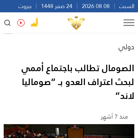
السبت
08 08 2026
24 صفر 1448
بيروت
10:18
Ar
En
Fr
Es
دولي
الصومال تطالب باجتماع أممي
لبحث اعتراف العدو بـ “صوماليا
لاند”
منذ 7 أشهر