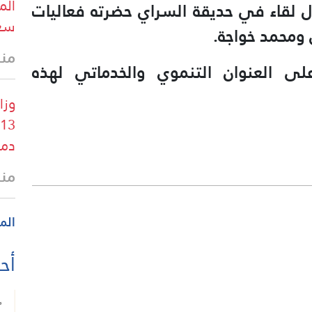
الم
ال لقاء في حديقة السراي حضرته فعاليات
سعو
 ومحمد خواجة.
منذ
 العنوان التنموي والخدماتي لهذه
وزا
دم
منذ
الم
أحد