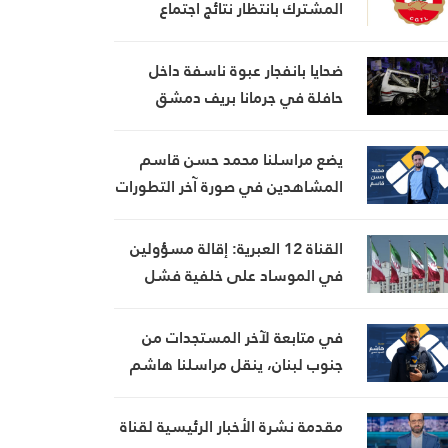
المشترك بانتظار نتائج اجتماع
السراي الحكومي
ضحايا بانفجار عبوة ناسفة داخل
حافلة في جرمانا بريف دمشق
يضع مراسلنا محمد حسن قاسم
المشاهدين في صورة آخر التطورات
في إيران، مستعرضًا أبرز
المستجدات على الساحتين
القناة 12 العبرية: إقالة مسؤولين
السياسية والميدانية، إلى جانب
في الموساد على خلفية فشل
المواقف الرسمية وأبرز التطورات
خطة لإسقاط النظام الإيراني
ذات الصلة بالشأنين الداخلي
في متابعة لآخر المستجدات من
والإقليمي
جنوب لبنان، ينقل مراسلنا هاشم
السيد حسن تطورات الأوضاع
الميدانية
مقدمة نشرة الأخبار الرئيسية لقناة