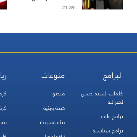
الانتخابات ليكون الفوز صاخبا
21:39
البرامج
منوعات
ريا
كلمات السيد حسن
فيديو
كرة
نصرالله
صحة وبئية
كرة
برامج عامة
بيئة ومنوعات
تن
برامج سياسية
تكنولوجيا
كأس