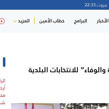
روت 22:33
لأخبار
البرامج
خطاب الأمين
المزيد
الوفاء” للانتخابات البلدية
الر
أرد
محم
شر