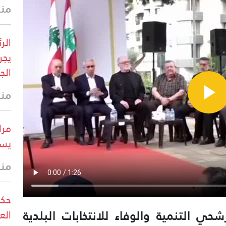
منذ 6 د
الر
يجر
الج
منذ 8 د
مرا
يست
منذ
حكو
ي التنمية والوفاء للانتخابات البلدية
الع