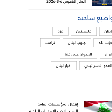
المنار الخميس 6-8-2026
اضيع ساخنة
بنان
فلسطين
غزة
زب الله
جنوب لبنان
ترامب
يران
العدوان على غزة
لعدو الاسرائيلي
اخبار لبنان
إقفال المؤسسات العامة
السبت لإجراء الانتخابات البلدية