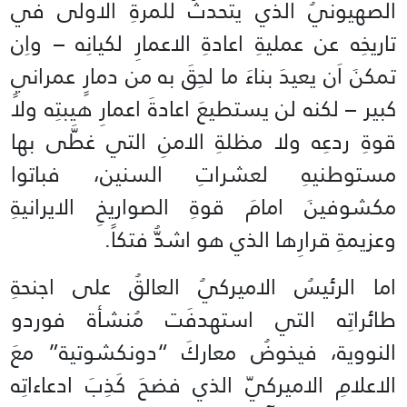
الصهيونيُ الذي يتحدثُ للمرةِ الاولى في
تاريخِه عن عمليةِ اعادةِ الاعمارِ لكيانِه – واِن
تمكنَ اَن يعيدَ بناءَ ما لحِقَ به من دمارٍ عمرانيٍ
كبير – لكنه لن يستطيعَ اعادةَ اعمارِ هيبتِه ولا
قوةِ ردعِه ولا مظلةِ الامنِ التي غطَّى بها
مستوطنيهِ لعشراتِ السنين، فباتوا
مكشوفينَ امامَ قوةِ الصواريخِ الايرانيةِ
وعزيمةِ قرارِها الذي هو اشدُّ فتكاً.
اما الرئيسُ الاميركيُ العالقُ على اجنحةِ
طائراتِه التي استهدفَت مُنشأة فوردو
النووية، فيخوضُ معاركَ “دونكشوتية” معَ
الاعلامِ الاميركيّ الذي فضحَ كَذِبَ ادعاءاتِه