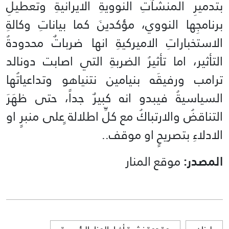
بتدميرِ المنشآتِ النوويةِ الايرانيةِ وتعطيلِ
برنامجِها النووي، مؤكدينَ كما بياناتِ وكالةِ
الاستخباراتِ الاميركيةِ انها ضرباتٌ محدودةُ
التأثير، اما تأثيرُ الضربةِ التي اصابت دونالد
ترامب ورفيقَه بنيامين نتنياهو وتداعياتُها
السياسيةُ فيبدو انه كبيرٌ جداً، حتى ظهَرَ
التناقضُ والارتباكُ مع كلِّ اطلالة ٍعلى منبرٍ او
الادلاءِ بتصريحٍ او موقف..
المصدر:
موقع المنار