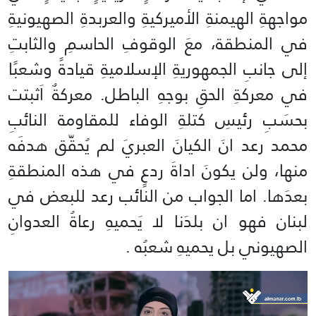
مواجهةِ الهيمنةِ الأميركيةِ والعربدةِ الصهيونيةِ
في ‏المنطقة، معَ الوقوفِ الحاسمِ والثابتِ
إلى ‏جانبِ الجمهوريةِ الإسلاميةِ قيادةً وشعبًا
في معركةِ الحقِ بوجهِ الباطل. معركةٌ اَثبتت
بحسَبِ رئيسِ كتلةِ الوفاء للمقاومة النائبِ
محمد رعد انَ الكيانَ العبريَ لم يُحقّق هدفَه
منها، ولن يكونَ اداةَ ردعٍ في هذه المنطقةِ
بعدَها. اما الجواب من النائب رعد للبعض في
لبنان فهو ان بلدَنا لا يَحميهِ رعاةُ العدوانِ
الصهيوني بل يحميهِ شعبُه .