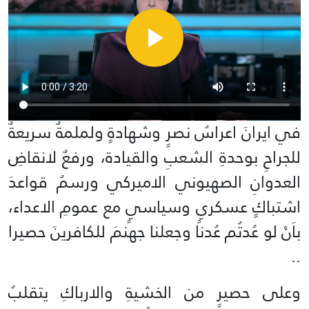
في ايرانَ اعراسُ نصرٍ وشهادةٍ ولملمةٌ سريعةٌ
للجراحِ بوحدةِ الشعبِ والقيادة، ورفعٌ لانقاضِ
العدوانِ الصهيوني الاميركي ورسمُ قواعدَ
اشتباكٍ عسكريٍ وسياسيٍ مع عمومِ الاعداء،
باَنْ لو عُدتُم عُدنا وجعلنا جهنمَ للكافرينَ حصيرا
..
وعلى حصيرٍ من الخشيةِ والارباكِ يتقلبُ