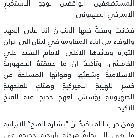
المستضعفينَ الواقفينَ بوجهِ الاستكبارِ
الاميركي الصهيوني.
فكانت وقفةٌ فيها العنوانُ اَننا على العهدِ
والوفاءِ من ابناءِ المقاومةِ في لبنانَ الى ايرانَ
الثورةِ وقائدِها الاغلى الامامِ السيد علي
الخامنئي، وتأكيدٌ انَ ما حققتهُ الجمهوريةُ
الاسلاميةُ وشعبُها وقواتُها المسلحةُ من
كسرٍ للهيبةِ الاميركيةِ وهتكٍ للعنجهيةِ
الصهيونيةِ يؤسسُ لعهدٍ جديدٍ فيه الفتحُ
الاكيد.
ومن حزبِ الله تاكيدٌ انَ “بشارةَ الفتح” الايرانيةَ
ما هي إلا بدايةُ ‏مرحلةٍ تاريخيةٍ ‏جديدةٍ في