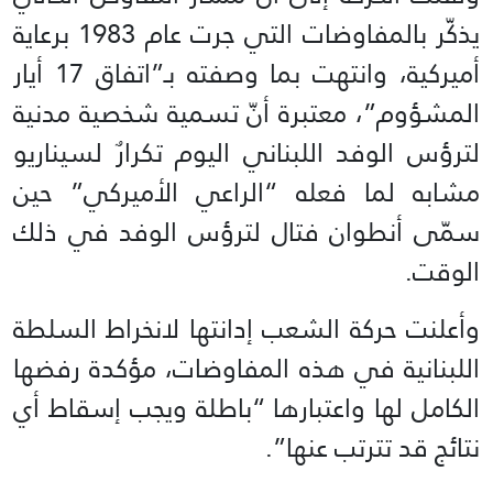
يذكّر بالمفاوضات التي جرت عام 1983 برعاية
أميركية، وانتهت بما وصفته بـ”اتفاق 17 أيار
المشؤوم”، معتبرة أنّ تسمية شخصية مدنية
لترؤس الوفد اللبناني اليوم تكرارٌ لسيناريو
مشابه لما فعله “الراعي الأميركي” حين
سمّى أنطوان فتال لترؤس الوفد في ذلك
الوقت.
وأعلنت حركة الشعب إدانتها لانخراط السلطة
اللبنانية في هذه المفاوضات، مؤكدة رفضها
الكامل لها واعتبارها “باطلة ويجب إسقاط أي
نتائج قد تترتب عنها”.