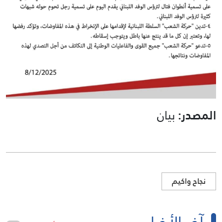
المصدر:
بيان
نجاح واكيم