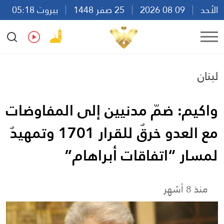
الأحد
09 08 2026
25 صفر 1448
بيروت 05:18
Ar
En
Fr
Es
لبنان
واكيم: ضمّ مدنيين إلى المفاوضات
مع العدو خرقٌ للقرار 1701 وتمهيدٌ
لمسار “اتفاقات أبراهام”
منذ 8 أشهر