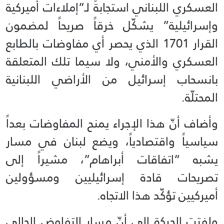
العسكري اللبناني استجابةً لـ”إملاءات أميركية
وإسرائيلية” يشكّل خرقاً صريحاً لمضمون
القرار 1701 الذي يحصر أي مفاوضات بالطابع
العسكري والأمني، ولا سيما تلك المتعلقة
بانسحاب إسرائيل من الأراضي اللبنانية
المحتلّة.
وأضاف أنّ هذا الإجراء يمنح المفاوضات بعداً
سياسياً واقتصادياً، ويضع لبنان في مسار
يشبه “اتفاقات أبراهام”، مشيراً إلى
تصريحات قادة إسرائيليين ومسؤولين
أميركيين تؤكّد هذا الاتجاه.
ولفتت الحركة إلى أنّ مسار التفاوض الحالي