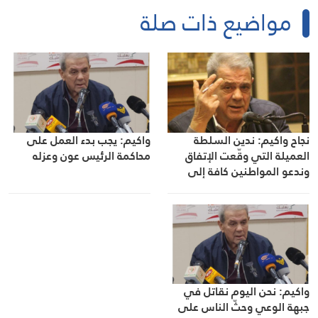
مواضيع ذات صلة
نجاح واكيم: ندين السلطة
واكيم: يجب بدء العمل على
العميلة التي وقّعت الإتفاق
محاكمة الرئيس عون وعزله
وندعو المواطنين كافة إلى
البدء بتحركات واعية وشجاعة
من أجل إسقاطه
واكيم: نحن اليوم نقاتل في
جبهة الوعي وحثّ الناس على