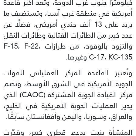
كيلومترًا جنوب غرب الدوحة، وتُعد أكبر قاعدة
أمريكية في منطقة غرب آسيا، وتستضيف ما
يزيد على 13 ألف جندي أمريكي، فضلًا عن
عدد كبير من الطائرات القتالية وطائرات النقل
والتزود بالوقود، من طرازات F‑15، F‑22،
C‑17، KC‑135 وغيرها.
وتُعتبر القاعدة المركز العملياتي للقوات
الجوية الأمريكية في الشرق الأوسط، وتضم
مركز القيادة الجوية المشتركة (CAOC) الذي
يدير العمليات الجوية الأمريكية في الخليج،
والعراق، وسوريا، واليمن وأفغانستان سابقًا.
المنشأة بنيت بدعم قطري كبير، وقدّرت