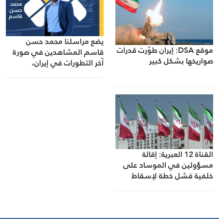
يضع مراسلنا محمد حسن
موقع DSA: إيران طوّرت قدرات
قاسم المشاهدين في صورة
صواريخها بشكل كبير
آخر التطورات في إيران،
مستعرضًا أبرز المستجدات على
الساحتين السياسية
والميدانية، إلى جانب المواقف
الرسمية وأبرز التطورات ذات
الصلة بالشأنين الداخلي
والإقليمي
القناة 12 العبرية: إقالة
مسؤولين في الموساد على
خلفية فشل خطة لإسقاط
النظام الإيراني