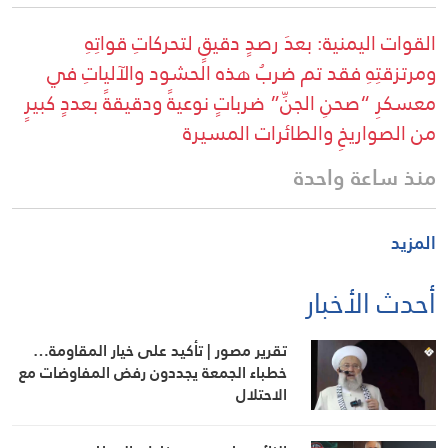
القوات اليمنية: بعدَ رصدٍ دقيقٍ لتحركاتِ قواتِهِ
ومرتزقتِهِ فقد تم ضربُ هذه الحشود والآلياتِ في
معسكرِ “صحنِ الجنِّ” ضرباتٍ نوعيةً ودقيقةً بعددٍ كبيرٍ
من الصواريخِ والطائرات المسيرة
منذ ساعة واحدة
المزيد
أحدث الأخبار
تقرير مصور | تأكيد على خيار المقاومة…
خطباء الجمعة يجددون رفض المفاوضات مع
الاحتلال