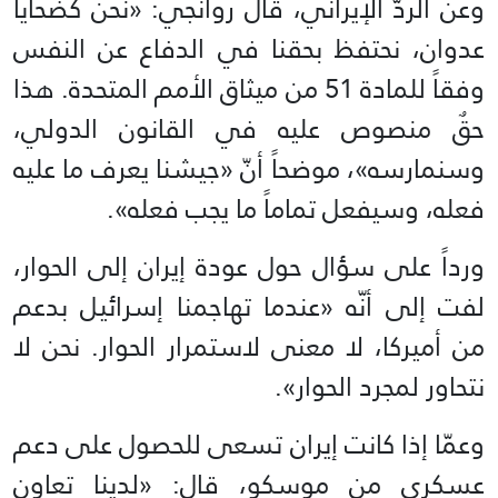
وعن الردّ الإيراني، قال روانجي: «نحن كضحايا
عدوان، نحتفظ بحقنا في الدفاع عن النفس
وفقاً للمادة 51 من ميثاق الأمم المتحدة. هذا
حقٌ منصوص عليه في القانون الدولي،
وسنمارسه»، موضحاً أنّ «جيشنا يعرف ما عليه
فعله، وسيفعل تماماً ما يجب فعله».
ورداً على سؤال حول عودة إيران إلى الحوار،
لفت إلى أنّه «عندما تهاجمنا إسرائيل بدعم
من أميركا، لا معنى لاستمرار الحوار. نحن لا
نتحاور لمجرد الحوار».
وعمّا إذا كانت إيران تسعى للحصول على دعم
عسكري من موسكو، قال: «لدينا تعاون