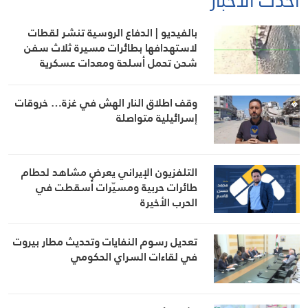
أحدث الأخبار
بالفيديو | الدفاع الروسية تنشر لقطات
لاستهدافها بطائرات مسيرة ثلاث سفن
شحن تحمل أسلحة ومعدات عسكرية
لأوكرانيا في البحر الأسود وميناء أوديسا
وقف اطلاق النار الهش في غزة… خروقات
إسرائيلية متواصلة
التلفزيون الإيراني يعرض مشاهد لحطام
طائرات حربية ومسيّرات أُسقطت في
الحرب الأخيرة
تعديل رسوم النفايات وتحديث مطار بيروت
في لقاءات السراي الحكومي