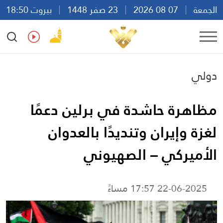
الجمعة
07 08 2026
23 صفر 1448
بيروت 18:50
Ar
En
Fr
Es
دولي
مظاهرة حاشدة في برلين دعمًا
لغزة وإيران وتنديدًا بالعدوان
الأميركي – الصهيوني
22-06-2025 17:57 مساءً