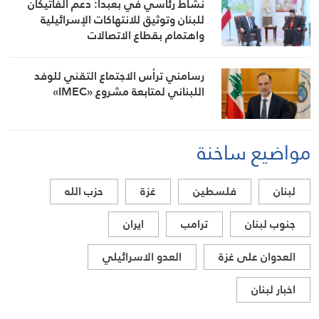
نشاط رئاسي في بعبدا: دعم الفاتيكان
للبنان وتوثيق للانتهاكات الإسرائيلية
واهتمام بقطاع الاتصالات
رسامني ترأس الاجتماع التقني للوفد
اللبناني لمتابعة مشروع «IMEC»
مواضيع ساخنة
لبنان
فلسطين
غزة
حزب الله
جنوب لبنان
ترامب
ايران
العدوان على غزة
العدو الاسرائيلي
اخبار لبنان