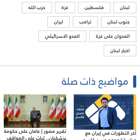
لبنان
فلسطين
غزة
حزب الله
جنوب لبنان
ترامب
ايران
العدوان على غزة
العدو الاسرائيلي
اخبار لبنان
مواضيع ذات صلة
تقرير مصور | عامان على حكومة
آخر التطورات في إيران مع
بزشكيان.. ثبات على المواقف
مراسلنا محمد حسن قاسم