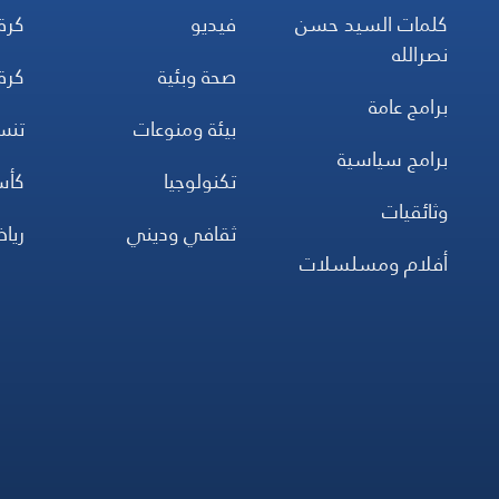
كلمات السيد حسن
فيديو
كرة
نصرالله
صحة وبئية
كرة
برامج عامة
بيئة ومنوعات
تن
برامج سياسية
تكنولوجيا
كأس
وثائقيات
ثقافي وديني
ريا
أفلام ومسلسلات