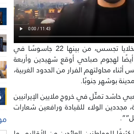
أمنيًا، سُجّلت عمليات اعتقال عدّة لخلايا تجسس، من بينها 22 جاسوسًا في
أيضًا لهجوم صباحي أوقع شهيدين وأربعة
ثناء محاولتهم الفرار من الحدود الغربية،
نة بوشهر جنوبًا.
 حاشد تمثّل في خروج ملايين الإيرانيين
، مجددين الولاء للقيادة ورافعين شعارات
ل””.
مو
يفًا للمواطنين العائدين من الأقاليم، ما