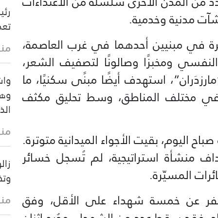
د من المدن الأخرى سلسلة من الاعتداءات
رئي
ت مدنية وخدمية.
تعط
ة في مبنيين أحدهما في غرب العاصمة،
منذ
لنفسي ومخبزًا وصالونًا لتصفيف الشعر،
دَران”، استهدف أيضًا مبنًى سكنيًا، ما
واش
وهي
 في مختلف المناطق، وسط تحليق مكثف
الذ
منذ
اح اليوم، بقيت الأجواء الميدانية متوترة.
ف منشأة استراتيجية، لم تُسجل خسائر
زال
رات المسيّرة.
وتف
سفر عن خمسة شهداء على الأقل، وفق
منذ
باد، فقد سقط عدد من الشهداء، وجُرح اثنان