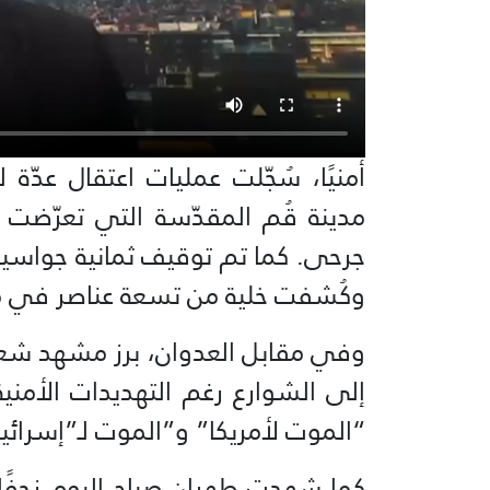
مدينة قُم المقدّسة التي تعرّضت 
جرحى. كما تم توقيف ثمانية جواسيس أ
وكُشفت خلية من تسعة عناصر في مدي
وفي مقابل العدوان، برز مشهد شعبي
إلى الشوارع رغم التهديدات الأمنية
“الموت لأمريكا” و”الموت لـ”إسرائي
كما شهدت طهران صباح اليوم زحفًا كث