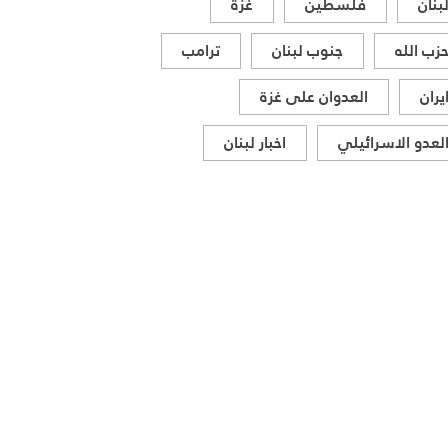
بنان
فلسطين
غزة
زب الله
جنوب لبنان
ترامب
يران
العدوان على غزة
لعدو الاسرائيلي
اخبار لبنان