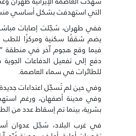
شهدت العاصمة الإيرانية طهران وعد
التي استهدفت بشكل أساسي منشآ
ففي طهران، سُجّلت إصابات مباشر
يضم شققًا سكنية ومركزًا للطب ا
فيما وقع هجوم آخر في منطقة “مارز
دفع إلى تفعيل الدفاعات الجوية
للطائرات في سماء العاصمة.
وفي حين لم تُسجّل اعتداءات جديدة صب
وفي مدينة أصفهان، ورغم استهدا
بشرية، بينما تم إسقاط عدد من الطائ
في غرب البلاد، سُجّل عدوان أ
تقديرات أولية. أما في مدينة خُرّم آ