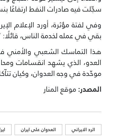
سجّلت فيه صادرات النفط ارتفاعًا بنسبة 44% منذ بدء الع
وفي لفتة مؤثرة، أورد الإعلام الإير
بقي في عمله لخدمة الناس، قائلًا
هذا التماسك الشعبي والأمني في إي
العدو، الذي يشهد انقسامات ومحاولا
موحّدة في وجه العدوان، وكيان تتآكل
المصدر:
موقع المنار
الرد الايراني
العدوان على ايران
اير