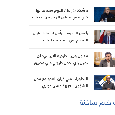
نار، ويضبط أسلحة وذخائر حربية
ويتلف 16 خيمة مزروعة بالماريجوانا
بزشكيان: إيران اليوم معترف بها
كدولة قوية على الرغم من تحديات
العامين الماضيين
رئيس الحكومة ترأس اجتماعا تناول
التقدم في تنفيذ متطلبات
مجموعة العمل المالي FATF للخروج
من القائمة الرمادية
معاون وزير الخارجية الايراني: لن
نقبل بأي تدخل خارجي في مضيق
هرمز تحت أي ظرف
التطورات في كيان العدو مع محرر
الشؤون العبرية حسن حجازي
اضيع ساخنة