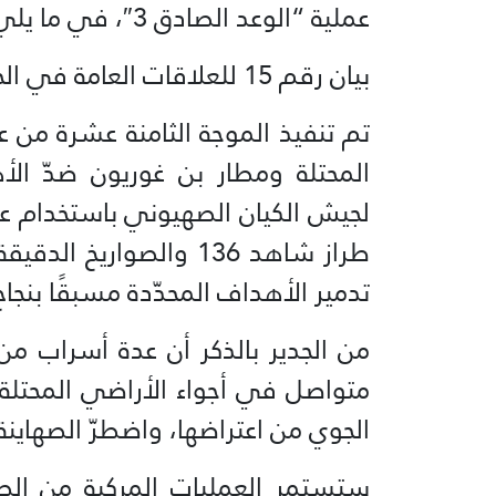
عملية “الوعد الصادق 3″، في ما يلي نصه:
بيان رقم 15 للعلاقات العامة في الحرس الثوري:
المحتلة ومطار بن غوريون ضدّ الأ
لجيش الكيان الصهيوني باستخدام عدد 
طراز شاهد 136 والصواري
تدمير الأهداف المحدّدة مسبقًا بنجا
متواصل في أجواء الأراضي المحتلة 
الجوي من اعتراضها، واضطرّ الصهاينة 
ستستمر العمليات المركبة من الص