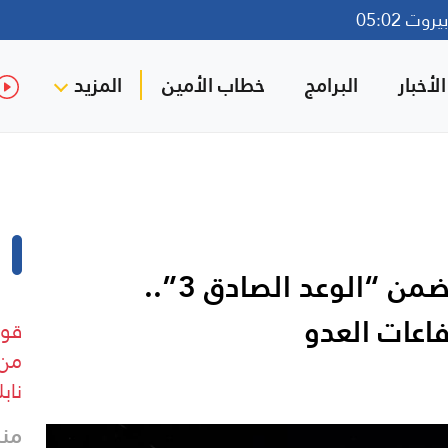
وت 05:02
لأخبار
البرامج
خطاب الأمين
المزيد
الحرس الثوري: موجة جديدة ضمن “الوعد الصادق 3”..
فاعات العدو
قوا
من 
ناب
منذ 7 د