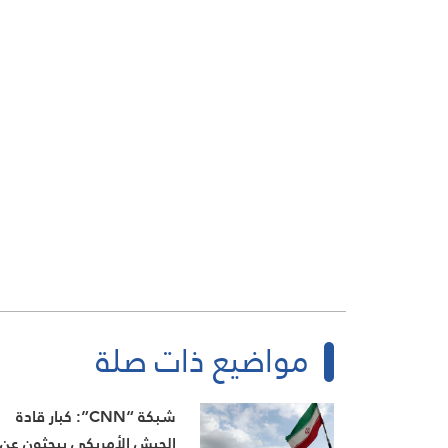
مواضيع ذات صلة
شبكة “CNN”: كبار قادة
الجيش الأمريكي يبحثون عن