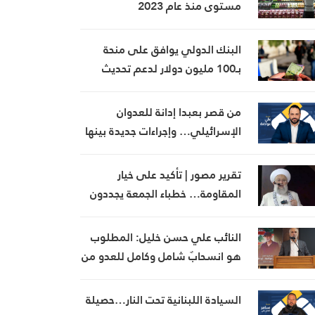
مستوى منذ عام 2023
البنك الدولي يوافق على منحة
بـ100 مليون دولار لدعم تحديث
القطاع المالي في سوريا
من قصر بعبدا إدانة للعدوان
الإسرائيلي… وإجراءات جديدة بينها
إجراء يخص مطار بيروت الدولي
تقرير مصور | تأكيد على خيار
المقاومة… خطباء الجمعة يجددون
رفض المفاوضات مع الاحتلال
النائب علي حسن خليل: المطلوب
هو انسحابٌ شامل وكامل للعدو من
الجنوب
السيادة اللبنانية تحت النار…حصيلة