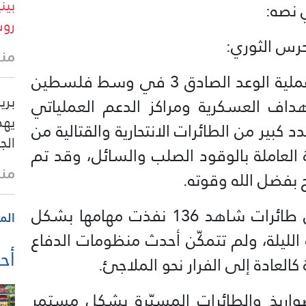
روس
منذ 12 
تم تنفيذ الموجة الثامنة عشرة من عملية الوعد الصادق 3 في وسط فلسطين
بري
هداف العسكرية ومراكز الدعم العملياتي
يهد
كبير من الطائرات الانتحارية والقتالية من
الج
خ الدقيقة العاملة بالوقود الصلب والسائل، وقد تم
منذ
ح بفضل الله وقوته.
من الجدير بالذكر أن عدة أسراب من طائرات شاهد 136 نفذت مهامها بشكل
الم
الليلة، ولم تتمكّن أحدث منظومات الدفاع
أحد
كالعادة إلى الفرار نحو الملاجئ.
واريخ والطائرات المسيّرة بشكل مستمر