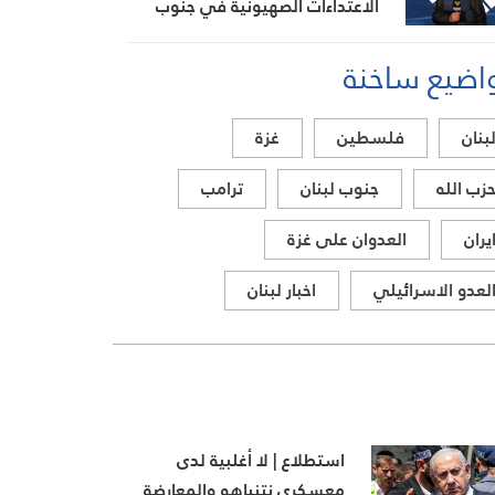
الاعتداءات الصهيونية في جنوب
لبنان اليوم
اضيع ساخنة
بنان
فلسطين
غزة
زب الله
جنوب لبنان
ترامب
يران
العدوان على غزة
لعدو الاسرائيلي
اخبار لبنان
استطلاع | لا أغلبية لدى
معسكري نتنياهو والمعارضة