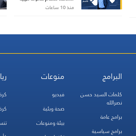
ومسيّرات أُسقطت في الحرب
منذ 10 ساعات
الأخيرة
البرامج
منوعات
ريا
كلمات السيد حسن
فيديو
كرة
نصرالله
صحة وبئية
كرة
برامج عامة
بيئة ومنوعات
تن
برامج سياسية