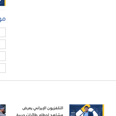
مو
ل
ح
ا
ا
التلفزيون الإيراني يعرض
مشاهد لحطام طائرات حربية