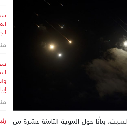
سي 
الم
الج
منذ 9 د
سي 
الم
واش
إيرا
منذ 11 
لسبت، بيانًا حول الموجة الثامنة عشرة من