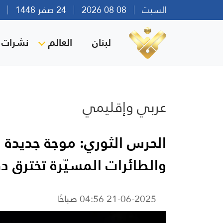
السبت
08 08 2026
24 صفر 1448
بير
لبنان
العالم
نشرات ا
عربي وإقليمي
والطائرات المسيّرة تخترق د
21-06-2025 04:56 صباحًا