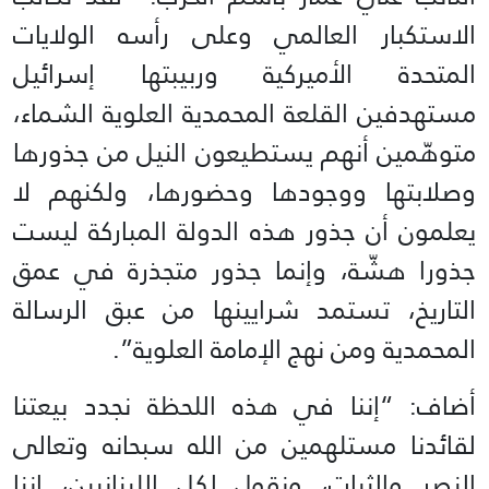
الاستكبار العالمي وعلى رأسه الولايات
المتحدة الأميركية وربيبتها إسرائيل
مستهدفين القلعة المحمدية العلوية الشماء،
متوهّمين أنهم يستطيعون النيل من جذورها
وصلابتها ووجودها وحضورها، ولكنهم لا
يعلمون أن جذور هذه الدولة المباركة ليست
جذورا هشّة، وإنما جذور متجذرة في عمق
التاريخ، تستمد شرايينها من عبق الرسالة
المحمدية ومن نهج الإمامة العلوية”.
أضاف: “إننا في هذه اللحظة نجدد بيعتنا
لقائدنا مستلهمين من الله سبحانه وتعالى
النصر والثبات، ونقول لكل اللبنانيين، إننا