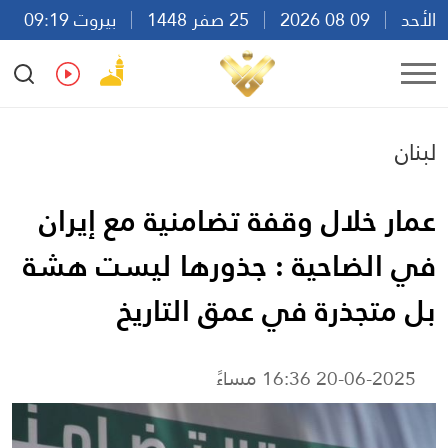
الأحد
09 08 2026
25 صفر 1448
بيروت 09:19
Ar
En
Fr
Es
لبنان
عمار خلال وقفة تضامنية مع إيران
في الضاحية : جذورها ليست هشة
بل متجذرة في عمق التاريخ
20-06-2025 16:36 مساءً