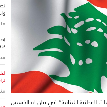
تصع
وان
منذ 25 
إصا
غزة
منذ 30 
اعل
ترا
منذ 41 
ت الوطنية اللبنانية” في بيان له الخميس
مرا