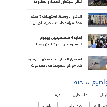
لبنان سيتجاوز المحنة والمقاومة
ستبقى قوية بفضل تضحيات
مجاهديها
الدفاع الروسية: استهداف 3 سفن
محمّلة بإمدادات عسكرية للجيش
الأوكراني في البحر الأسود
إصابة 4 فلسطينيين بهجوم
لمستوطنين إسرائيليين وسط
الضفة الغربية
استمرار العمليات العسكرية اليمنية
ضد مواقع سعودية في حضرموت
اضيع ساخنة
بنان
فلسطين
غزة
زب الله
جنوب لبنان
ترامب