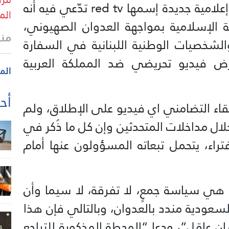
“الخبر المسيء الذي اوردته وسيلة إعلامية جديدة إسمها red tv تدّعي فيه أنه
الم
ة الإسلامية بمواجهة العدوان الصهيوني،
منذ
الشخصيات الوطنية اللبنانية في السفارة
رض فيديو تحريضي ضد المملكة العربية
الم
أحد
لقاء التضامني اي فيديو على الإطلاق، ولم
لال مداخلات المتحدثين وإن كل ما ذُكر في
راء، يتحمل تبعاته المسؤولون عنها أمام
ء هي سياسة جمعٍ، لا تفرقة، لا سيما وأن
سعودية مندد بالعدوان، وبالتالي فإن هذا
ان عاقل”، ودعا “المحطة المذكورة للتراجع