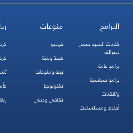
البرامج
منوعات
ريا
كلمات السيد حسن
فيديو
كرة
نصرالله
صحة وبئية
كرة
برامج عامة
بيئة ومنوعات
تن
برامج سياسية
تكنولوجيا
كأس
وثائقيات
ثقافي وديني
ريا
أفلام ومسلسلات