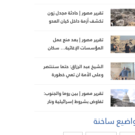
ويبني جسور التفاهم بين الطرفين
تقرير مصور | حادثة مجدل زون
تكشف أزمة داخل كيان العدو
تقرير مصور | بعد منع عمل
المؤسسات الإغاثية… سكان
المناطق البرتقالية يواجهون
مصيرهم وحدهم
الشيخ عبد الرزاق: حتما سننتصر
وعلى الأمة ان تعي خطورة
المؤامرة الصهيونية
تقرير مصور | بين روما والجنوب:
تفاوض بشروط إسرائيلية ونار
مستمرة في الجنوب
اضيع ساخنة