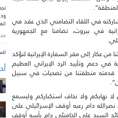
المنطقة”.
تجم
ودا
اركته في اللقاء التضامني الذي عقد في
اتفاق 27 تشرين ا
رانية في بيروت، تضامنا مع الجمهورية
منذ
لي.
 من عكار إلى مقر السفارة الإيرانية لنؤكد
الم
ة في دعم وتأييد الرد الإيراني العظيم
أحد
ا قدمته منطقتنا من تضحيات في سبيل
”.
لا نهابكم ولا نخاف استكباركم وليسمع
 نصرالله دام رعبه أوقف الإسرائيلي على
ائد السيد علي الخامنئي دام بأسه أوقف