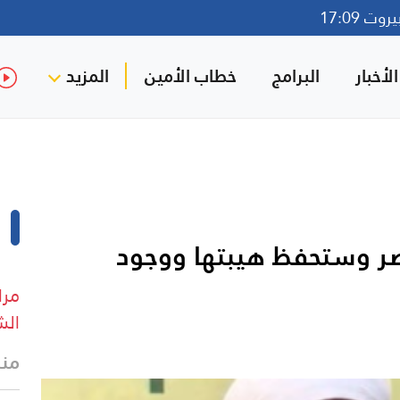
ت 17:09
لأخبار
البرامج
خطاب الأمين
المزيد
صر وستحفظ هيبتها ووجود
مرا
الش
منذ 3 د