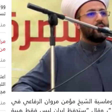
وول
تس
منذ 7 د
مرا
من 
منذ 13 
اعت
الل
مجل
وماسية الشيخ مؤمن مروان الرفاعي في
منذ 37 
ر”، وقال “ستحفظ إيران ليس فقط هيبة