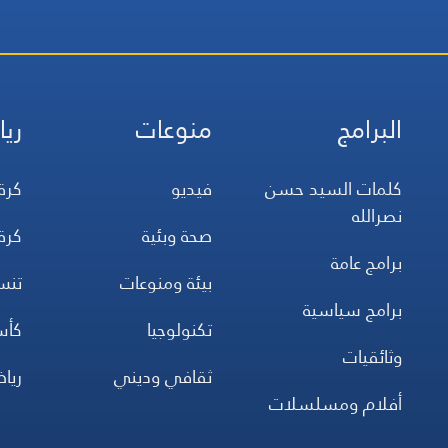
البرامج
منوعات
ريا
كلمات السيد حسن
فيديو
كرة
نصرالله
صحة وبئية
كرة
برامج عامة
بيئة ومنوعات
تن
برامج سياسية
تكنولوجيا
كأس
وثائقيات
ثقافي وديني
ريا
أفلام ومسلسلات