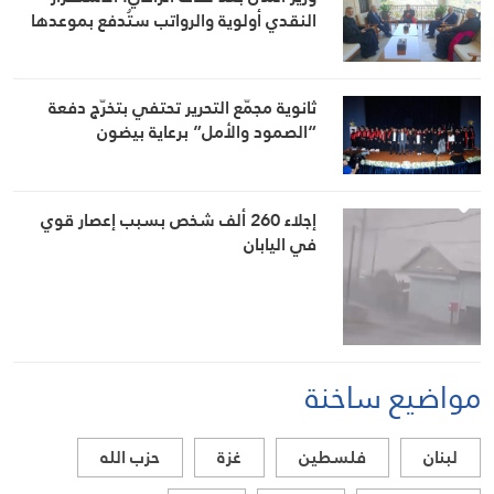
النقدي أولوية والرواتب ستُدفع بموعدها
ثانوية مجمّع التحرير تحتفي بتخرّج دفعة
“الصمود والأمل” برعاية بيضون
إجلاء 260 ألف شخص بسبب إعصار قوي
في اليابان
مواضيع ساخنة
لبنان
فلسطين
غزة
حزب الله