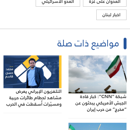
العدوان على غزة
العدو الاسرائيلي
اخبار لبنان
مواضيع ذات صلة
التلفزيون الإيراني يعرض
شبكة “CNN”: كبار قادة
مشاهد لحطام طائرات حربية
الجيش الأمريكي يبحثون عن
ومسيّرات أُسقطت في الحرب
“مخرج” من حرب إيران
الأخيرة