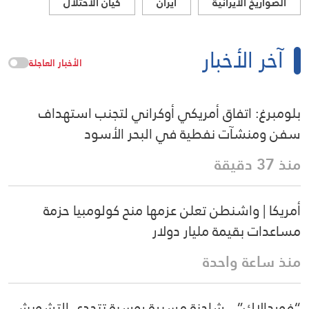
الصواريخ الايرانية
ايران
كيان الاحتلال
آخر الأخبار
الأخبار العاجلة
بلومبرغ: اتفاق أمريكي أوكراني لتجنب استهداف
سفن ومنشآت نفطية في البحر الأسود
منذ 37 دقيقة
أمريكا | واشنطن تعلن عزمها منح كولومبيا حزمة
مساعدات بقيمة مليار دولار
منذ ساعة واحدة
“فوردالاك”.. شاحنة مسيرة روسية تتحدى التشويش