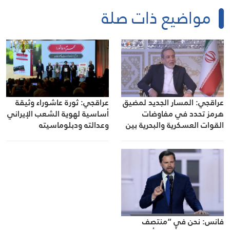
مواضيع ذات صلة
عراقجي: المسار الجديد لمضيق
عراقجي: ثورة عاشوراء وثيقة
هرمز تحدد في مفاوضات
أساسية لهوية الشعب الإيراني
القوات العسكرية والبحرية بين
وعدالته ودبلوماسيته
إيران وعُمان
فانس: نحن في “منتصف