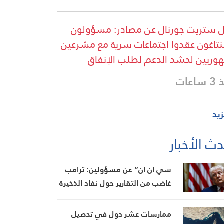
 ستريت جورنال عن مصادر: مسؤولون
بنتاغون عقدوا اجتماعات سرية مع مشرعين
وريين لحشد الدعم لطلب الإنفاق
اعات
زيد
ث الأخبار
سي ان ان” عن مسؤولين: ترامب
غاضب من التقارير حول نفاد الذخيرة
ويعتبر أنها تضعف موقفه في
المفاوضات
ممارسات عشر دول في تحصيل