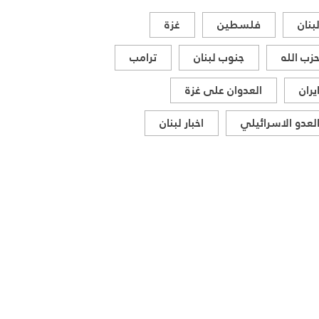
المواقف الرسمية وأبرز التطورات
بنان
فلسطين
غزة
ذات الصلة بالشأنين الداخلي
والإقليمي
زب الله
جنوب لبنان
ترامب
يران
العدوان على غزة
لعدو الاسرائيلي
اخبار لبنان