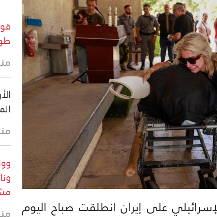
قوا
طول
منذ
الأ
الم
منذ 3 س
وول
ونا
مشر
إسرائيلي على إيران انطلقت صباح اليوم
منذ 3 س