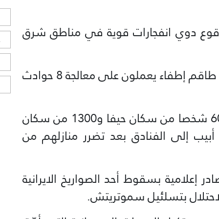
ل
قوع دوي انفجارات قوية في مناطق شرق
ح
ا
وقالت القناة الـ12 الإسرائيلية إن 20 طاقم إطفاء يعملون على معالجة 8 حوادث
ا
وأفادت وسائل إعلام العدو بإجلاء 60 شخصا من سكان حيفا و1300 من سكان
 من سكان تل أبيب إلى الفنادق بعد تضرر منازلهم من
 إعلامية بسقوط أحد الصواريخ الايرانية
لاحتلال بتسلئيل سموتريتش.