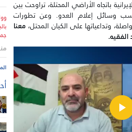
إيرانية باتجاه الأراضي المحتلة، تراوحت بين
ستياً، بحسب وسائل إعلام العدو. وعن تطورات
وول
واصلة، وتداعياتها على الكيان المحتل،
معنا
بال
جمه
 الفقيه.
منذ 3 س
الم
أحد