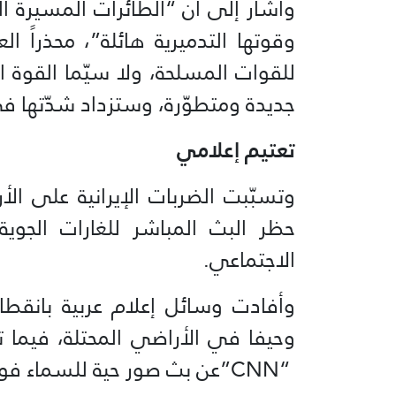
وأشار إلى أن “الطائرات المسيرة ال
وقوتها التدميرية هائلة”، محذراً 
للقوات المسلحة، ولا سيّما القوة ا
جديدة ومتطوّرة، وستزداد شدّتها ف
تعتيم إعلامي
وتسبّبت الضربات الإيرانية على ا
حظر البث المباشر للغارات الجوي
الاجتماعي.
وأفادت وسائل إعلام عربية بانقطا
وحيفا في الأراضي المحتلة، فيما 
“CNN”عن بث صور حية للسماء فوق مختلف مدن الكيان.