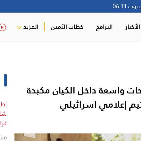
ت 06:11
لأخبار
البرامج
خطاب الأمين
المزيد
ات واسعة داخل الكيان مكبدة
يم إعلامي اسرائيلي
إطل
شار
غزة
منذ