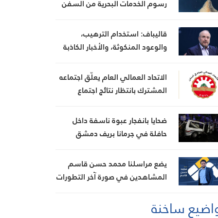
رسوم الخدمات البحرية من السفن
قاليباف: استخدام الترهيب،
والوعود المنكوثة، والأخبار الكاذبة
كأوراق ضغط هي استراتيجية فاشلة
الاتحاد العمالي العام يعلّق اجتماعه
المشترك بانتظار نتائج اجتماع
السراي الحكومي
ضحايا بانفجار عبوة ناسفة داخل
حافلة في جرمانا بريف دمشق
يضع مراسلنا محمد حسن قاسم
المشاهدين في صورة آخر التطورات
في إيران، مستعرضًا أبرز
اضيع ساخنة
المستجدات على الساحتين
السياسية والميدانية، إلى جانب