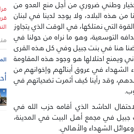
يار وطني ضروري من أجل منع العدو من
ا من هذه البلاد، ولا يوجد لدينا في لبنان
قري
قوة التي نمتلكها، في الوقت الذي يتجاوز
الن
افه التوسعية، وهو ما نراه من حولنا في
منذ 32 
ضنا هنا في بنت جبيل وفي كل هذه القرى
ي ويمنع احتلالها هو وجود هذه المقاومة
الم
اء الشهداء في عروق أبنائهم وإخوانهم من
أحد
لدهم، وقد رأينا كيف أثمرت تضحياتهم في
وب.
لاحتفال الحاشد الذي أقامه حزب الله في
ت جبيل في مجمع أهل البيت في المدينة،
وعوائل الشهداء والأهالي.