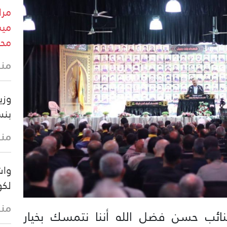
مرا
ميس
محي
منذ 9 د
وزي
بنسبة 75% ب
منذ 20 
واش
لكو
منذ 27 
لنائب حسن فضل الله أننا نتمسك بخيار