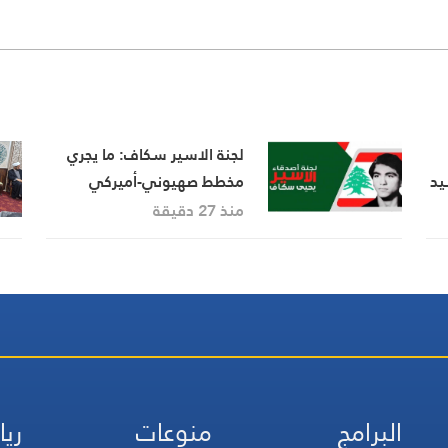
لجنة الاسير سكاف: ما يجري
يد
مخطط صهيوني-أميركي
منذ 27 دقيقة
البرامج
منوعات
ريا